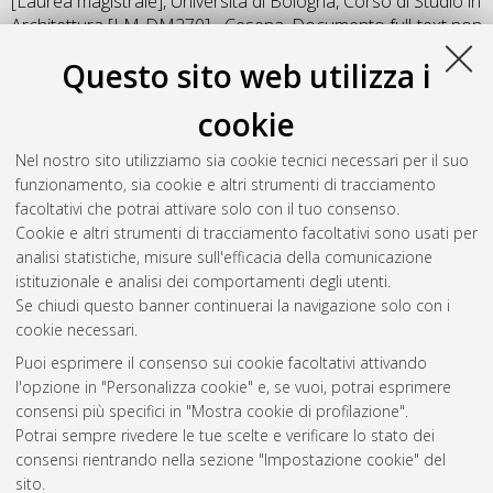
[Laurea magistrale], Università di Bologna, Corso di Studio in
Architettura [LM-DM270] - Cesena
, Documento full-text non
disponibile
Questo sito web utilizza i
Salva citazione
Condividi
Il full-text non è disponibile per scelta dell'autore. (
Contatta
cookie
l'autore
)
Abstract
Nel nostro sito utilizziamo sia cookie tecnici necessari per il suo
funzionamento, sia cookie e altri strumenti di tracciamento
facoltativi che potrai attivare solo con il tuo consenso.
Altri metadati
Cookie e altri strumenti di tracciamento facoltativi sono usati per
analisi statistiche, misure sull'efficacia della comunicazione
Gestione del documento:
istituzionale e analisi dei comportamenti degli utenti.
Se chiudi questo banner continuerai la navigazione solo con i
cookie necessari.
Puoi esprimere il consenso sui cookie facoltativi attivando
Atom
l'opzione in "Personalizza cookie" e, se vuoi, potrai esprimere
Rss 1.0
consensi più specifici in "Mostra cookie di profilazione".
Potrai sempre rivedere le tue scelte e verificare lo stato dei
Rss 2.0
consensi rientrando nella sezione "Impostazione cookie" del
sito.