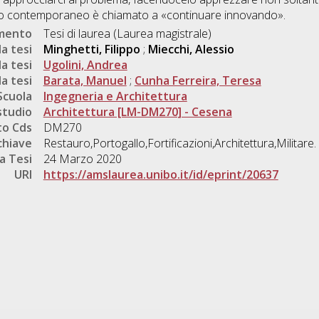
mo contemporaneo è chiamato a «continuare innovando».
umento
Tesi di laurea (Laurea magistrale)
a tesi
Minghetti, Filippo
;
Miecchi, Alessio
a tesi
Ugolini, Andrea
a tesi
Barata, Manuel
;
Cunha Ferreira, Teresa
Scuola
Ingegneria e Architettura
studio
Architettura [LM-DM270] - Cesena
o Cds
DM270
chiave
Restauro,Portogallo,Fortificazioni,Architettura,Militare.
a Tesi
24 Marzo 2020
URI
https://amslaurea.unibo.it/id/eprint/20637