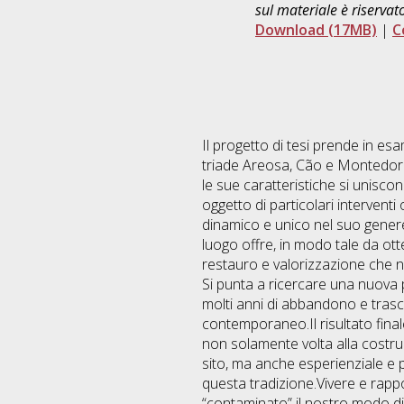
sul materiale è riservat
Download (17MB)
|
C
Il progetto di tesi prende in esa
triade Areosa, Cão e Montedor. 
le sue caratteristiche si unisc
oggetto di particolari interventi
dinamico e unico nel suo gener
luogo offre, in modo tale da ot
restauro e valorizzazione che n
Si punta a ricercare una nuova 
molti anni di abbandono e tras
contemporaneo.Il risultato finale
non solamente volta alla costruz
sito, ma anche esperienziale e p
questa tradizione.Vivere e rapp
“contaminato” il nostro modo d