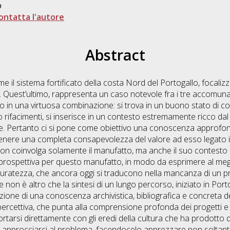
o
ontatta l'autore
Abstract
me il sistema fortificato della costa Nord del Portogallo, focaliz
Quest’ultimo, rappresenta un caso notevole fra i tre accomunat
ono in una virtuosa combinazione: si trova in un buono stato di 
 o rifacimenti, si inserisce in un contesto estremamente ricco dal
e. Pertanto ci si pone come obiettivo una conoscenza approfon
tenere una completa consapevolezza del valore ad esso legato i
on coinvolga solamente il manufatto, ma anche il suo contesto e
prospettiva per questo manufatto, in modo da esprimere al megl
curatezza, che ancora oggi si traducono nella mancanza di un 
 non è altro che la sintesi di un lungo percorso, iniziato in Porto
ione di una conoscenza archivistica, bibliografica e concreta de
ercettiva, che punta alla comprensione profonda dei progetti e deg
ortarsi direttamente con gli eredi della cultura che ha prodot
i approcciarci al problema, facendocelo apprezzare non soltant