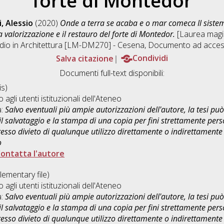
forte di Montedor
, Alessio
(2020)
Onde a terra se acaba e o mar comeca Il sistema 
 valorizzazione e il restauro del forte di Montedor.
[Laurea magist
dio in
Architettura [LM-DM270] - Cesena
, Documento ad access
Salva citazione
Condividi
Documenti full-text disponibili:
s)
o agli utenti istituzionali dell'Ateneo
a:
Salvo eventuali più ampie autorizzazioni dell'autore, la tesi p
il salvataggio e la stampa di una copia per fini strettamente person
sso divieto di qualunque utilizzo direttamente o indirettamente 
o
ontatta l'autore
mentary file)
o agli utenti istituzionali dell'Ateneo
a:
Salvo eventuali più ampie autorizzazioni dell'autore, la tesi p
il salvataggio e la stampa di una copia per fini strettamente person
sso divieto di qualunque utilizzo direttamente o indirettamente 