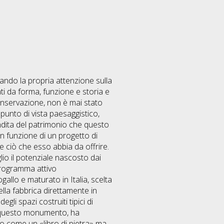
zando la propria attenzione sulla
i da forma, funzione e storia e
conservazione, non è mai stato
 punto di vista paesaggistico,
dita del patrimonio che questo
n funzione di un progetto di
 ciò che esso abbia da offrire.
io il potenziale nascosto dai
programma attivo
gallo e maturato in Italia, scelta
lla fabbrica direttamente in
li spazi costruiti tipici di
to questo monumento, ha
o come un «libro di pietra» ma