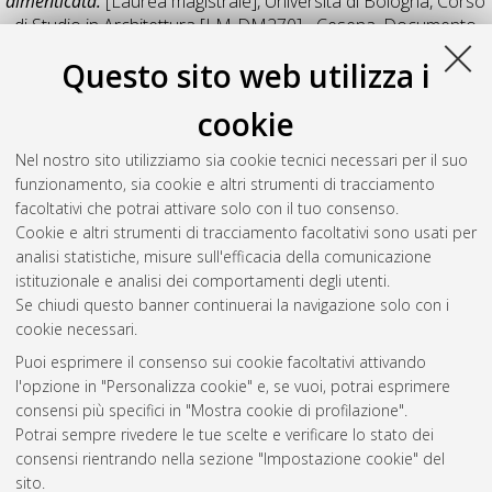
dimenticata.
[Laurea magistrale], Università di Bologna, Corso
di Studio in
Architettura [LM-DM270] - Cesena
, Documento
full-text non disponibile
Questo sito web utilizza i
Salva citazione
Condividi
Il full-text non è disponibile per scelta dell'autore. (
Contatta
cookie
l'autore
)
Abstract
Nel nostro sito utilizziamo sia cookie tecnici necessari per il suo
funzionamento, sia cookie e altri strumenti di tracciamento
facoltativi che potrai attivare solo con il tuo consenso.
Altri metadati
Cookie e altri strumenti di tracciamento facoltativi sono usati per
analisi statistiche, misure sull'efficacia della comunicazione
Gestione del documento:
istituzionale e analisi dei comportamenti degli utenti.
Se chiudi questo banner continuerai la navigazione solo con i
cookie necessari.
Puoi esprimere il consenso sui cookie facoltativi attivando
Atom
l'opzione in "Personalizza cookie" e, se vuoi, potrai esprimere
Rss 1.0
consensi più specifici in "Mostra cookie di profilazione".
Potrai sempre rivedere le tue scelte e verificare lo stato dei
Rss 2.0
consensi rientrando nella sezione "Impostazione cookie" del
sito.