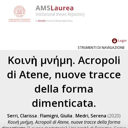
Login
STRUMENTI DI NAVIGAZIONE
Kοινὴ μνήμη. Acropoli
di Atene, nuove tracce
della forma
dimenticata.
Serri, Clarissa
;
Flamigni, Giulia
;
Medri, Serena
(2020)
Kοινὴ μνήμη. Acropoli di Atene, nuove tracce della forma