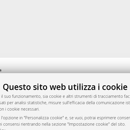
a
mplementato e gestito da
AlmaDL
Questo sito web utilizza i cookie
ni Cookie
 sulla privacy
 il suo funzionamento, sia cookie e altri strumenti di tracciamento faco
d’uso del sito
ati per analisi statistiche, misure sull'efficacia della comunicazione is
on i cookie necessari.
 l'opzione in "Personalizza cookie" e, se vuoi, potrai esprimere consens
i Bologna, 2007-2026.
dei consensi rientrando nella sezione "Impostazione cookie" del sito.