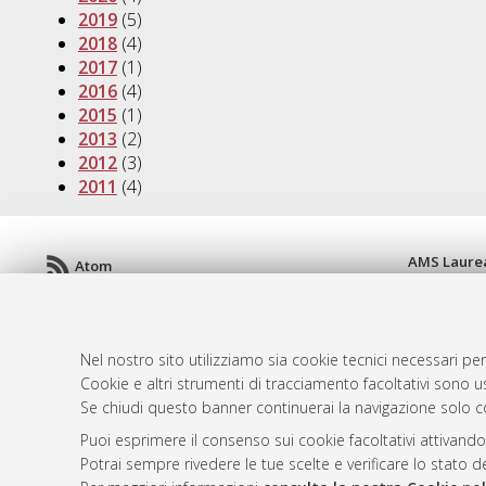
2019
(5)
2018
(4)
2017
(1)
2016
(4)
2015
(1)
2013
(2)
2012
(3)
2011
(4)
AMS Laure
Atom
Servizio i
Rss 1.0
Impostazio
Rss 2.0
Informativa
Nel nostro sito utilizziamo sia cookie tecnici necessari per
Condizioni 
Cookie e altri strumenti di tracciamento facoltativi sono us
Se chiudi questo banner continuerai la navigazione solo c
Puoi esprimere il consenso sui cookie facoltativi attivando
© ALMA MATER STUDIORUM - Università d
Potrai sempre rivedere le tue scelte e verificare lo stato 