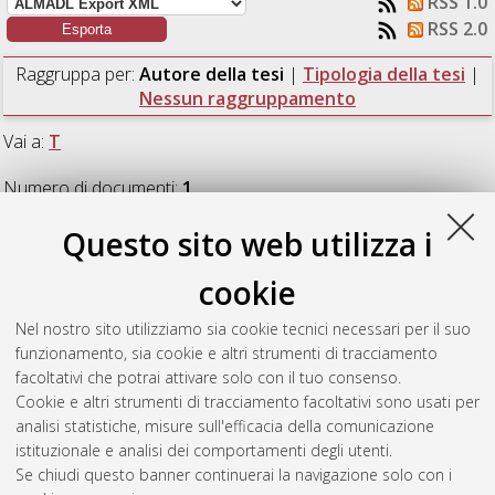
RSS 1.0
RSS 2.0
Raggruppa per:
Autore della tesi
|
Tipologia della tesi
|
Nessun raggruppamento
Vai a:
T
Numero di documenti:
1
.
Questo sito web utilizza i
T
cookie
Terrana, Giuseppe
(2015)
Coperture delle domus in ambito
Nel nostro sito utilizziamo sia cookie tecnici necessari per il suo
archeologico: Il caso di Suasa.
[Laurea specialistica a ciclo
funzionamento, sia cookie e altri strumenti di tracciamento
unico], Università di Bologna, Corso di Studio in
Architettura
facoltativi che potrai attivare solo con il tuo consenso.
[TU-DM509] - Cesena
, Documento ad accesso riservato.
Cookie e altri strumenti di tracciamento facoltativi sono usati per
analisi statistiche, misure sull'efficacia della comunicazione
Questa lista e' stata generata il
Sat Aug 8 17:42:08 2026
istituzionale e analisi dei comportamenti degli utenti.
CEST
.
Se chiudi questo banner continuerai la navigazione solo con i