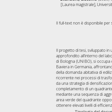
[Laurea magistrale], Universi
Il full-text non è disponibile per 
Il progetto di tesi, sviluppato
approfondito all’interno del labo
di Bologna (UNIBO), si occupa d
Baviera in Germania, affrontando
della domanda abitativa di ediliz
ricorrente nei processi di trasf
da una strategia di densificazio
completamento di un quadrante de
mediante una sequenza di aggreg
area verde del quadrante oppost
ottenere elevati livelli di effic
Tipologia del doc