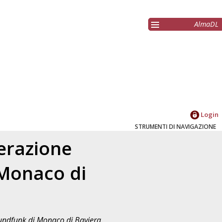
AlmaDL
Login
STRUMENTI DI NAVIGAZIONE
erazione
 Monaco di
undfunk di Monaco di Baviera.