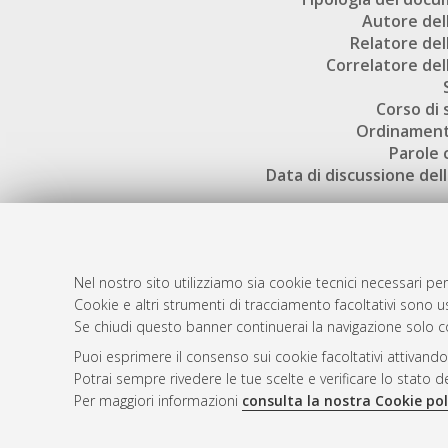
Autore dell
Relatore dell
Correlatore dell
Corso di 
Ordinament
Parole 
Data di discussione dell
Nel nostro sito utilizziamo sia cookie tecnici necessari per
Cookie e altri strumenti di tracciamento facoltativi sono us
AMS Laure
Atom
Se chiudi questo banner continuerai la navigazione solo c
Servizio i
Rss 1.0
Puoi esprimere il consenso sui cookie facoltativi attivando
Impostazio
Potrai sempre rivedere le tue scelte e verificare lo stato 
Rss 2.0
Informativa
Per maggiori informazioni
consulta la nostra Cookie pol
Condizioni 