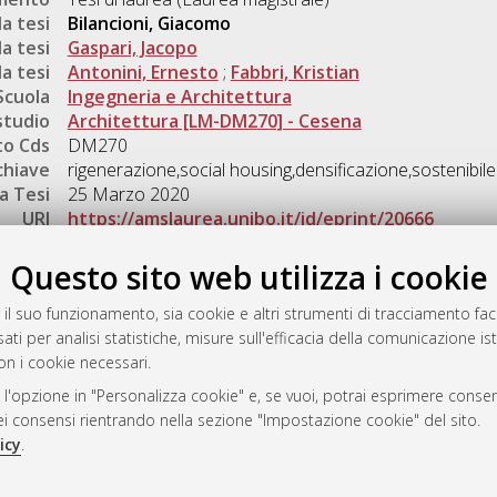
a tesi
Bilancioni, Giacomo
a tesi
Gaspari, Jacopo
a tesi
Antonini, Ernesto
;
Fabbri, Kristian
Scuola
Ingegneria e Architettura
studio
Architettura [LM-DM270] - Cesena
o Cds
DM270
chiave
rigenerazione,social housing,densificazione,sostenibile
a Tesi
25 Marzo 2020
URI
https://amslaurea.unibo.it/id/eprint/20666
Gestione del documento:
Questo sito web utilizza i cookie
 il suo funzionamento, sia cookie e altri strumenti di tracciamento faco
ati per analisi statistiche, misure sull'efficacia della comunicazione is
a
on i cookie necessari.
mplementato e gestito da
AlmaDL
 l'opzione in "Personalizza cookie" e, se vuoi, potrai esprimere consens
ni Cookie
dei consensi rientrando nella sezione "Impostazione cookie" del sito.
 sulla privacy
icy
.
d’uso del sito