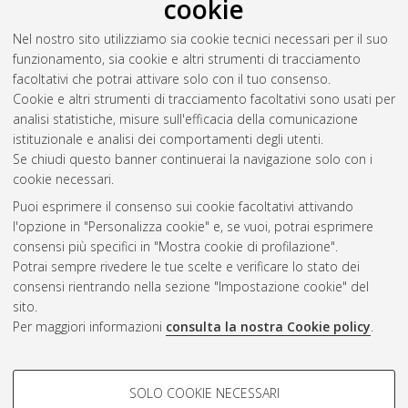
2022
(16)
cookie
2021
(13)
Nel nostro sito utilizziamo sia cookie tecnici necessari per il suo
2020
(11)
funzionamento, sia cookie e altri strumenti di tracciamento
2019
(7)
facoltativi che potrai attivare solo con il tuo consenso.
2018
(3)
Cookie e altri strumenti di tracciamento facoltativi sono usati per
2017
(1)
analisi statistiche, misure sull'efficacia della comunicazione
2016
(1)
istituzionale e analisi dei comportamenti degli utenti.
2014
(1)
Se chiudi questo banner continuerai la navigazione solo con i
cookie necessari.
Puoi esprimere il consenso sui cookie facoltativi attivando
Atom
l'opzione in "Personalizza cookie" e, se vuoi, potrai esprimere
Rss 1.0
consensi più specifici in "Mostra cookie di profilazione".
Potrai sempre rivedere le tue scelte e verificare lo stato dei
Rss 2.0
consensi rientrando nella sezione "Impostazione cookie" del
sito.
Per maggiori informazioni
consulta la nostra Cookie policy
.
AMS Laurea
Servizio implementato e gestito da
AlmaDL
Impostazioni Cookie
COOKIE DI PROFILAZIONE -
SOLO COOKIE NECESSARI
Informativa sulla privacy
FACOLTATIVI