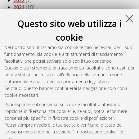
2022
(7)
2021
(18)
2020
(13)
2019
(14)
Questo sito web utilizza i
2018
(18)
2017
(16)
cookie
2016
(6)
Nel nostro sito utilizziamo sia cookie tecnici necessari per il suo
2014
(3)
funzionamento, sia cookie e altri strumenti di tracciamento
2013
(2)
facoltativi che potrai attivare solo con il tuo consenso.
2012
(4)
Cookie e altri strumenti di tracciamento facoltativi sono usati per
2011
(7)
analisi statistiche, misure sull'efficacia della comunicazione
2010
(2)
istituzionale e analisi dei comportamenti degli utenti.
2009
(1)
Se chiudi questo banner continuerai la navigazione solo con i
cookie necessari.
Puoi esprimere il consenso sui cookie facoltativi attivando
Atom
l'opzione in "Personalizza cookie" e, se vuoi, potrai esprimere
Rss 1.0
consensi più specifici in "Mostra cookie di profilazione".
Potrai sempre rivedere le tue scelte e verificare lo stato dei
Rss 2.0
consensi rientrando nella sezione "Impostazione cookie" del
sito.