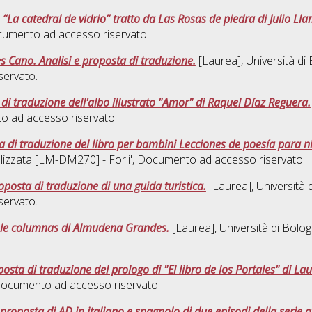
 “La catedral de vidrio” tratto da Las Rosas de piedra di Julio Ll
cumento ad accesso riservato.
s Cano. Analisi e proposta di traduzione.
[Laurea], Università di
servato.
i traduzione dell'albo illustrato "Amor" di Raquel Díaz Reguera.
o ad accesso riservato.
 di traduzione del libro per bambini Lecciones de poesía para n
lizzata [LM-DM270] - Forli'
, Documento ad accesso riservato.
oposta di traduzione di una guida turistica.
[Laurea], Università 
servato.
: le columnas di Almudena Grandes.
[Laurea], Università di Bolog
posta di traduzione del prologo di "El libro de los Portales" di La
Documento ad accesso riservato.
 proposta di AD in italiano e spagnolo di due episodi della serie