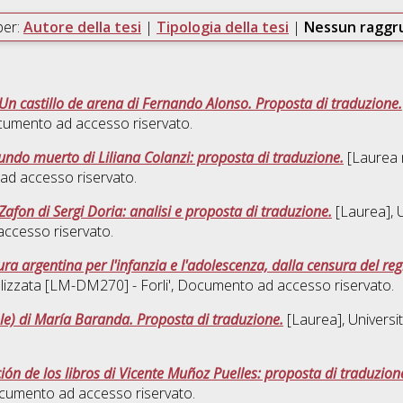
per:
Autore della tesi
|
Tipologia della tesi
|
Nessun ragg
: Un castillo de arena di Fernando Alonso. Proposta di traduzione.
cumento ad accesso riservato.
undo muerto di Liliana Colanzi: proposta di traduzione.
[Laurea m
ad accesso riservato.
afon di Sergi Doria: analisi e proposta di traduzione.
[Laurea], U
ccesso riservato.
atura argentina per l'infanzia e l'adolescenza, dalla censura del 
lizzata [LM-DM270] - Forli'
, Documento ad accesso riservato.
le) di María Baranda. Proposta di traduzione.
[Laurea], Universi
ción de los libros di Vicente Muñoz Puelles: proposta di traduzion
cumento ad accesso riservato.