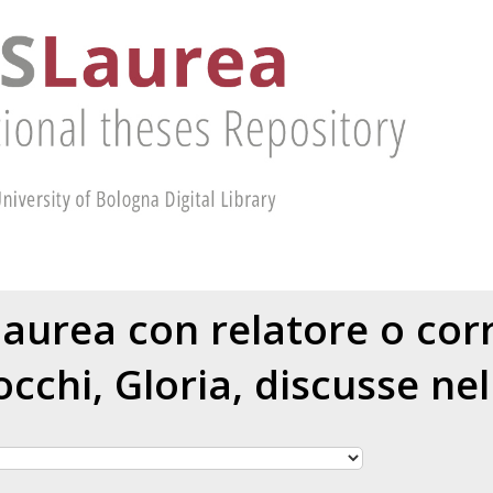
 laurea con relatore o cor
cchi, Gloria
, discusse ne