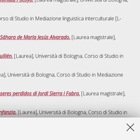
rso di Studio in
Mediazione linguistica interculturale [L-
 Sáhara de María Jesús Alvarado.
[Laurea magistrale],
uillén.
[Laurea], Università di Bologna, Corso di Studio in
a], Università di Bologna, Corso di Studio in
Mediazione
eres perdidos di Jordi Sierra i Fabra.
[Laurea magistrale],
infanzia.
[Laurea], Università di Bologna, Corso di Studio in
a lista e' stata generata il
Thu Aug 6 05:28:13 2026 CEST
.