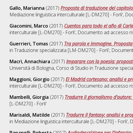
Gallo, Marianna
(2017)
Proposta di traduzione del capitolo
Mediazione linguistica interculturale [L-DM270] - Forli'
, Do
Giacomini, Marco
(2017)
Cuentos para todo el año di Carle
interculturale [L-DM270] - Forli'
, Documento ad accesso ri
Guerrieri, Tomas
(2017)
Tra parola e immagine. Proposta d
in
Traduzione specializzata [LM-DM270] - Forli'
, Document
Macrì, Annachiara
(2017)
Imparare con la poesia: proposta
Università di Bologna, Corso di Studio in
Traduzione specia
Maggioni, Giorgio
(2017)
El Madrid cortesano: analisi e pr
interculturale [L-DM270] - Forli'
, Documento ad accesso ri
Mambelli, Giorgia
(2017)
Tradurre il giornalismo d'autore
[L-DM270] - Forli'
Marisaldi, Matilde
(2017)
Tradurre il fantasy: analisi e pro
in
Mediazione linguistica interculturale [L-DM270] - Forli'
, 
Rapanelli, Roberta
(2017)
Audiodescrizione per l’infanzia: