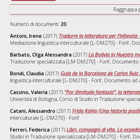
Raggruppa 
Numero di documenti:
20
.
Antoni, Irene
(2017)
Tradurre la letteratura per l'infanzia
Mediazione linguistica interculturale [L-DM270] - Forli'
, Do
Barbato, Olga Alessandra
(2017)
La Bolivia in Nuestro m
Traduzione specializzata [LM-DM270] - Forli'
, Documento 
Bondi, Claudia
(2017)
Guia de la Barcelona de Carlos Ruiz Z
linguistica interculturale [L-DM270] - Forli'
, Documento ad a
Cassino, Valeria
(2017)
“Por ilimitada fantasía”: la letter
Università di Bologna, Corso di Studio in
Traduzione specia
Catani, Alessandro
(2017)
Frida Kahlo (Una historia posib
interculturale [L-DM270] - Forli'
Ferreri, Federica
(2017)
Libri, compagni di vita. La expedi
Studio in
Traduzione specializzata [LM-DM270] - Forli'
, Do