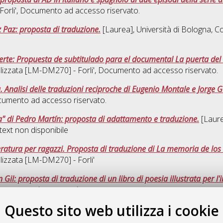
orli'
, Documento ad accesso riservato.
 Paz: proposta di traduzione.
[Laurea], Università di Bologna, Co
erte: Propuesta de subtitulado para el documental La puerta del
lizzata [LM-DM270] - Forli'
, Documento ad accesso riservato.
a. Analisi delle traduzioni reciproche di Eugenio Montale e Jorge G
cumento ad accesso riservato.
" di Pedro Martín: proposta di adattamento e traduzione.
[Laure
text non disponibile
ratura per ragazzi. Proposta di traduzione di La memoria de los s
lizzata [LM-DM270] - Forli'
 Gil: proposta di traduzione di un libro di poesia illustrata per l'
cumento ad accesso riservato.
Questo sito web utilizza i cookie
Quest