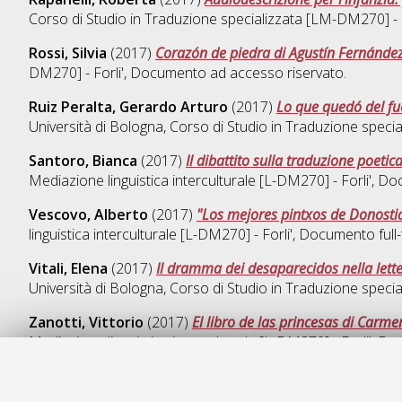
Corso di Studio in
Traduzione specializzata [LM-DM270] - F
Rossi, Silvia
(2017)
Corazón de piedra di Agustín Fernández
DM270] - Forli'
, Documento ad accesso riservato.
Ruiz Peralta, Gerardo Arturo
(2017)
Lo que quedó del fu
Università di Bologna, Corso di Studio in
Traduzione specia
Santoro, Bianca
(2017)
Il dibattito sulla traduzione poetic
Mediazione linguistica interculturale [L-DM270] - Forli'
, Do
Vescovo, Alberto
(2017)
"Los mejores pintxos de Donostia
linguistica interculturale [L-DM270] - Forli'
, Documento full-
Vitali, Elena
(2017)
Il dramma dei desaparecidos nella lette
Università di Bologna, Corso di Studio in
Traduzione specia
Zanotti, Vittorio
(2017)
El libro de las princesas di Carmen
Mediazione linguistica interculturale [L-DM270] - Forli'
, Do