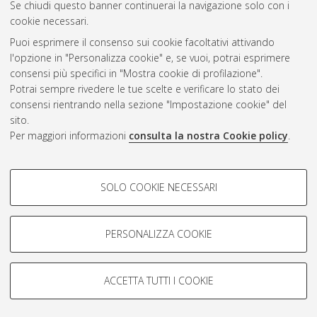
Se chiudi questo banner continuerai la navigazione solo con i
cookie necessari.
Puoi esprimere il consenso sui cookie facoltativi attivando
Atom
l'opzione in "Personalizza cookie" e, se vuoi, potrai esprimere
Rss 1.0
consensi più specifici in "Mostra cookie di profilazione".
Potrai sempre rivedere le tue scelte e verificare lo stato dei
Rss 2.0
consensi rientrando nella sezione "Impostazione cookie" del
sito.
Per maggiori informazioni
consulta la nostra Cookie policy
.
AMS Laurea
Servizio implementato e gestito da
AlmaDL
Impostazioni Cookie
COOKIE DI PROFILAZIONE -
SOLO COOKIE NECESSARI
Informativa sulla privacy
FACOLTATIVI
Condizioni d’uso del sito
Si tratta di cookie utilizzati per analizzare le caratteristiche della
navigazione degli utenti, creare profili in base al loro comportamento
PERSONALIZZA COOKIE
sul sito, per analisi di marketing.
Mostra cookie di profilazione
ACCETTA TUTTI I COOKIE
Google/Youtube Video
© ALMA MATER STUDIORUM - Università di Bologna, 2007-2026.
COOKIE TECNICI - NECESSARI
Facebook