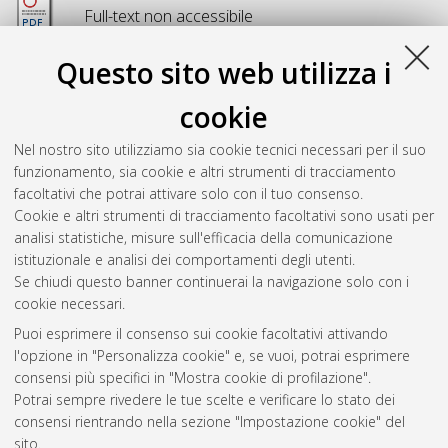
Full-text non accessibile
Disponibile con Licenza:
Creative Commons:
Attribuzione - Non commerciale - Non opere
Questo sito web utilizza i
derivate 3.0 (CC BY-NC-ND 3.0)
Download (5MB)
|
Contatta l'autore
cookie
Abstract
Nel nostro sito utilizziamo sia cookie tecnici necessari per il suo
funzionamento, sia cookie e altri strumenti di tracciamento
facoltativi che potrai attivare solo con il tuo consenso.
Altri metadati
Cookie e altri strumenti di tracciamento facoltativi sono usati per
analisi statistiche, misure sull'efficacia della comunicazione
Gestione del documento:
istituzionale e analisi dei comportamenti degli utenti.
Se chiudi questo banner continuerai la navigazione solo con i
cookie necessari.
Puoi esprimere il consenso sui cookie facoltativi attivando
Atom
l'opzione in "Personalizza cookie" e, se vuoi, potrai esprimere
Rss 1.0
consensi più specifici in "Mostra cookie di profilazione".
Potrai sempre rivedere le tue scelte e verificare lo stato dei
Rss 2.0
consensi rientrando nella sezione "Impostazione cookie" del
sito.