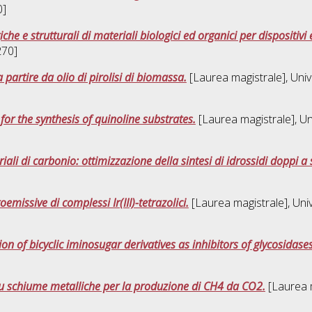
0]
e e strutturali di materiali biologici ed organici per dispositivi e
270]
a partire da olio di pirolisi di biomassa.
[Laurea magistrale], Univ
for the synthesis of quinoline substrates.
[Laurea magistrale], Un
ali di carbonio: ottimizzazione della sintesi di idrossidi doppi a s
oemissive di complessi Ir(III)-tetrazolici.
[Laurea magistrale], Univ
on of bicyclic iminosugar derivatives as inhibitors of glycosidases
i su schiume metalliche per la produzione di CH4 da CO2.
[Laurea m