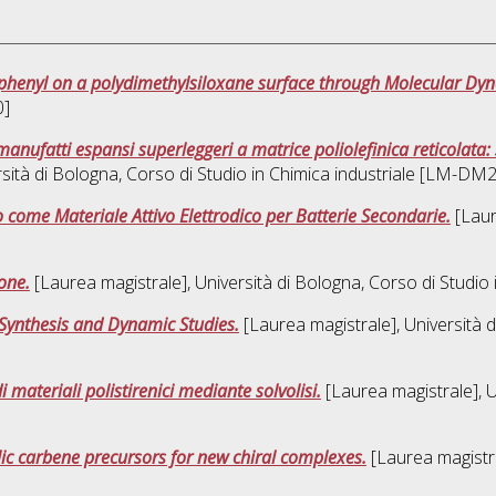
iphenyl on a polydimethylsiloxane surface through Molecular Dyn
0]
anufatti espansi superleggeri a matrice poliolefinica reticolata:
sità di Bologna, Corso di Studio in
Chimica industriale [LM-DM
o come Materiale Attivo Elettrodico per Batterie Secondarie.
[Laur
lone.
[Laurea magistrale], Università di Bologna, Corso di Studio 
Synthesis and Dynamic Studies.
[Laurea magistrale], Università d
i materiali polistirenici mediante solvolisi.
[Laurea magistrale], U
lic carbene precursors for new chiral complexes.
[Laurea magistra