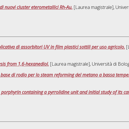
 di nuovi cluster eterometallici Rh-Au.
[Laurea magistrale], Univer
cativa di assorbitori UV in film plastici sottili per uso agricolo.
[L
esis from 1,6-hexanediol.
[Laurea magistrale], Università di Bolo
 a base di rodio per lo steam reforming del metano a bassa tempe
porphyrin containing a pyrrolidine unit and initial study of its cata