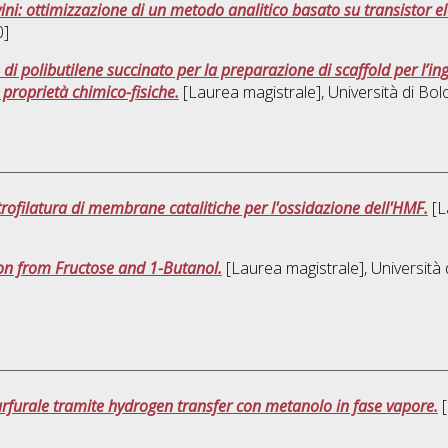
ini: ottimizzazione di un metodo analitico basato su transistor el
0]
 di polibutilene succinato per la preparazione di scaffold per l’in
 proprietà chimico-fisiche.
[Laurea magistrale], Università di Bol
rofilatura di membrane catalitiche per l'ossidazione dell'HMF.
[L
on from Fructose and 1-Butanol.
[Laurea magistrale], Università 
 furfurale tramite hydrogen transfer con metanolo in fase vapore.
[