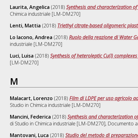
Laurita, Angelica
(2018)
Synthesis and characterization of 
Chimica industriale [LM-DM270]
Lenti, Mattia
(2018)
Triethyl citrate-based oligomeric plasti
Lo Iacono, Andrea
(2018)
Ruolo della reazione di Water Gas
industriale [LM-DM270]
Luci, Luisa
(2018)
Synthesis of heteroleptic Cu(I) complexes
[LM-DM270]
M
Malacart, Lorenzo
(2018)
Film di LDPE per uso agricolo a
Studio in
Chimica industriale [LM-DM270]
Mancini, Federica
(2018)
Synthesis and characterization o
di Studio in
Chimica industriale [LM-DM270]
, Documento ad
Mantovani, Luca
(2018)
Studio del metodo di preparazione 