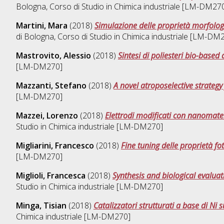
Bologna, Corso di Studio in
Chimica industriale [LM-DM27
Martini, Mara
(2018)
Simulazione delle proprietà morfologich
di Bologna, Corso di Studio in
Chimica industriale [LM-DM
Mastrovito, Alessio
(2018)
Sintesi di poliesteri bio-based 
[LM-DM270]
Mazzanti, Stefano
(2018)
A novel atroposelective strategy 
[LM-DM270]
Mazzei, Lorenzo
(2018)
Elettrodi modificati con nanomateri
Studio in
Chimica industriale [LM-DM270]
Migliarini, Francesco
(2018)
Fine tuning delle proprietà fot
[LM-DM270]
Miglioli, Francesca
(2018)
Synthesis and biological evaluati
Studio in
Chimica industriale [LM-DM270]
Minga, Tisian
(2018)
Catalizzatori strutturati a base di N
Chimica industriale [LM-DM270]