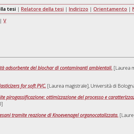
lla tesi
|
Relatore della tesi
|
Indirizzo
|
Orientamento
|
|
V
tà adsorbente del biochar di contaminanti ambientali.
[Laurea ma
sticizers for soft PVC.
[Laurea magistrale], Università di Bologn
te pirogassificazione: ottimizzazione del processo e caratterizzaz
0]
oesani tramite reazione di Knoevenagel organocatalizzata.
[Laurea