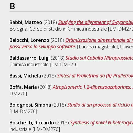
B
Babbi, Matteo
(2018)
Studying the alignment of 5-cyanob
Bologna, Corso di Studio in
Chimica industriale [LM-DM27
Baiocchi, Lorenzo
(2018)
Ottimizzazione dimensionale di m
passi verso lo sviluppo software.
[Laurea magistrale], Univer
Baldassarro, Luigi
(2018)
Studio sul Cobalto Nitroprussiat
Chimica industriale [LM-DM270]
Bassi, Michela
(2018)
Sintesi di Pralletrina da (R)-Pralletro
Boffa, Maria
(2018)
Atropisomeric 1,2-dibenzoazaborines: 
DM270]
Bolognesi, Simona
(2018)
Studio di un processo di riciclo d
[LM-DM270]
Boschetti, Riccardo
(2018)
Synthesis of novel N-heterocyc
industriale [LM-DM270]