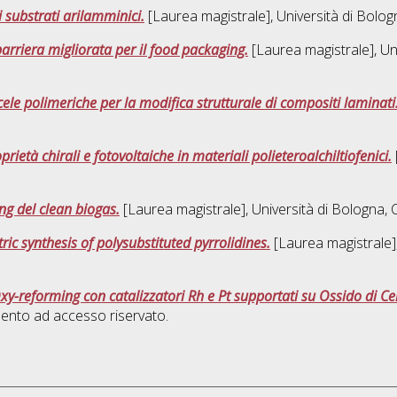
i substrati arilamminici.
[Laurea magistrale], Università di Bolog
barriera migliorata per il food packaging.
[Laurea magistrale], Un
ele polimeriche per la modifica strutturale di compositi laminati
rietà chirali e fotovoltaiche in materiali polieteroalchiltiofenici.
ing del clean biogas.
[Laurea magistrale], Università di Bologna, 
ric synthesis of polysubstituted pyrrolidines.
[Laurea magistrale],
y-reforming con catalizzatori Rh e Pt supportati su Ossido di Cer
ento ad accesso riservato.