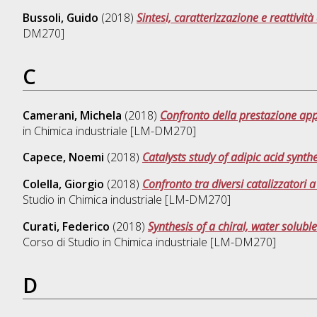
Bussoli, Guido
(2018)
Sintesi, caratterizzazione e reattività
DM270]
C
Camerani, Michela
(2018)
Confronto della prestazione appli
in
Chimica industriale [LM-DM270]
Capece, Noemi
(2018)
Catalysts study of adipic acid synth
Colella, Giorgio
(2018)
Confronto tra diversi catalizzatori
Studio in
Chimica industriale [LM-DM270]
Curati, Federico
(2018)
Synthesis of a chiral, water soluble 
Corso di Studio in
Chimica industriale [LM-DM270]
D