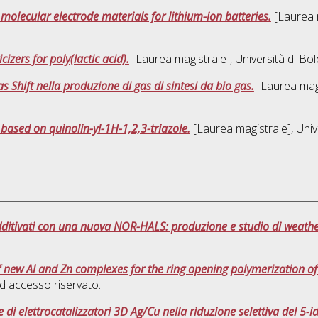
molecular electrode materials for lithium-ion batteries.
[Laurea m
cizers for poly(lactic acid).
[Laurea magistrale], Università di Bo
 Shift nella produzione di gas di sintesi da bio gas.
[Laurea magi
 based on quinolin-yl-1H-1,2,3-triazole.
[Laurea magistrale], Univ
dditivati con una nuova NOR-HALS: produzione e studio di weathe
f new Al and Zn complexes for the ring opening polymerization of 
 accesso riservato.
di elettrocatalizzatori 3D Ag/Cu nella riduzione selettiva del 5-id