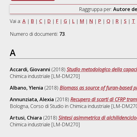
Raggruppa per:
Autore de
Vai a:
A
|
B
|
C
|
D
|
F
|
G
|
L
|
M
|
N
|
P
|
Q
|
R
|
S
|
T
Numero di documenti:
73
.
A
Accardi, Giovanni
(2018)
Studio metodologico della capaci
Chimica industriale [LM-DM270]
Albano, Ylenia
(2018)
Biomass as source of furan-based pla
Annunziata, Alexia
(2018)
Recupero di scarti di CFRP trami
Bologna, Corso di Studio in
Chimica industriale [LM-DM27
Artusi, Chiara
(2018)
Sintesi asimmetrica di alchilidencicl
Chimica industriale [LM-DM270]