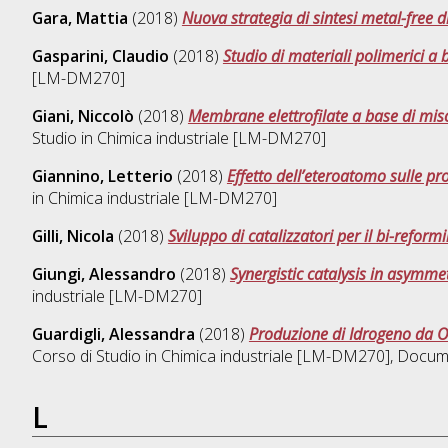
Gara, Mattia
(2018)
Nuova strategia di sintesi metal-free d
Gasparini, Claudio
(2018)
Studio di materiali polimerici a 
[LM-DM270]
Giani, Niccolò
(2018)
Membrane elettrofilate a base di misc
Studio in
Chimica industriale [LM-DM270]
Giannino, Letterio
(2018)
Effetto dell’eteroatomo sulle prop
in
Chimica industriale [LM-DM270]
Gilli, Nicola
(2018)
Sviluppo di catalizzatori per il bi-reform
Giungi, Alessandro
(2018)
Synergistic catalysis in asymmet
industriale [LM-DM270]
Guardigli, Alessandra
(2018)
Produzione di Idrogeno da Ox
Corso di Studio in
Chimica industriale [LM-DM270]
, Docum
L