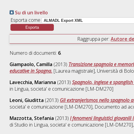
Su di un livello
Esporta come
Raggruppa per:
Autore del
Numero di documenti:
6
.
Giampaolo, Camilla
(2013)
Transizione spagnola e memoria s
educative in Spagna.
[Laurea magistrale], Università di Bol
Lavecchia, Marianna
(2013)
Spagnolo, inglese e spanglish 
in
Lingua, societa' e comunicazione [LM-DM270]
Leoni, Giuditta
(2013)
Gli extranjerismos nello spagnolo at
societa' e comunicazione [LM-DM270]
, Documento ad acc
Mazzotta, Stefania
(2013)
I fenomeni linguistici giovanili 
di Studio in
Lingua, societa' e comunicazione [LM-DM270]