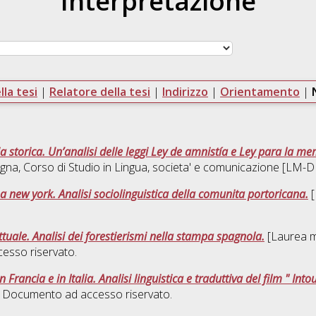
Interpretazione
la tesi
|
Relatore della tesi
|
Indirizzo
|
Orientamento
|
torica. Un’analisi delle leggi Ley de amnistía e Ley para la memo
ogna, Corso di Studio in
Lingua, societa' e comunicazione [LM-
a new york. Analisi sociolinguistica della comunita portoricana.
[
tuale. Analisi dei forestierismi nella stampa spagnola.
[Laurea ma
esso riservato.
in Francia e in Italia. Analisi linguistica e traduttiva del film " Int
, Documento ad accesso riservato.