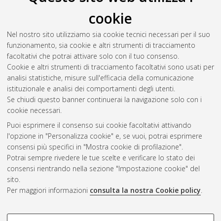
cookie
Nel nostro sito utilizziamo sia cookie tecnici necessari per il suo
funzionamento, sia cookie e altri strumenti di tracciamento
facoltativi che potrai attivare solo con il tuo consenso.
Cookie e altri strumenti di tracciamento facoltativi sono usati per
analisi statistiche, misure sull'efficacia della comunicazione
Gestione del documento:
istituzionale e analisi dei comportamenti degli utenti.
Se chiudi questo banner continuerai la navigazione solo con i
cookie necessari.
Puoi esprimere il consenso sui cookie facoltativi attivando
Atom
l'opzione in "Personalizza cookie" e, se vuoi, potrai esprimere
Rss 1.0
consensi più specifici in "Mostra cookie di profilazione".
Potrai sempre rivedere le tue scelte e verificare lo stato dei
Rss 2.0
consensi rientrando nella sezione "Impostazione cookie" del
sito.
Per maggiori informazioni
consulta la nostra Cookie policy
.
AMS Laurea
Servizio implementato e gestito da
AlmaDL
Impostazioni Cookie
COOKIE DI PROFILAZIONE -