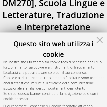
DM270], Scuola Lingue e
Letterature, Traduzione
e Interpretazione
Su di un livello
Questo sito web utilizza i
Atom
Esporta come
RSS 1.0
cookie
RSS 2.0
Nel nostro sito utilizziamo sia cookie tecnici necessari per il suo
Raggruppa per:
Autore della tesi
|
Relatore della tesi
|
funzionamento, sia cookie e altri strumenti di tracciamento
Indirizzo
|
Orientamento
|
Nessun raggruppamento
facoltativi che potrai attivare solo con il tuo consenso.
Cookie e altri strumenti di tracciamento facoltativi sono usati per
Numero di documenti:
0
.
analisi statistiche, misure sull'efficacia della comunicazione
istituzionale e analisi dei comportamenti degli utenti.
Questa lista e' stata generata il
Fri Aug 7 20:37:44 2026 CEST
.
Se chiudi questo banner continuerai la navigazione solo con i
cookie necessari.
Puoi esprimere il consenso sui cookie facoltativi attivando
Atom