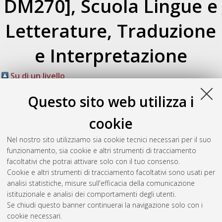
DM270], Scuola Lingue e
Letterature, Traduzione
e Interpretazione
Su di un livello
Atom
Esporta come
Questo sito web utilizza i
RSS 1.0
RSS 2.0
cookie
Raggruppa per:
Autore della tesi
|
Relatore della tesi
|
Nel nostro sito utilizziamo sia cookie tecnici necessari per il suo
Indirizzo
|
Orientamento
|
Nessun raggruppamento
funzionamento, sia cookie e altri strumenti di tracciamento
facoltativi che potrai attivare solo con il tuo consenso.
Numero di documenti:
0
.
Cookie e altri strumenti di tracciamento facoltativi sono usati per
analisi statistiche, misure sull'efficacia della comunicazione
Questa lista e' stata generata il
Sat Aug 8 20:42:40 2026
istituzionale e analisi dei comportamenti degli utenti.
CEST
.
Se chiudi questo banner continuerai la navigazione solo con i
cookie necessari.