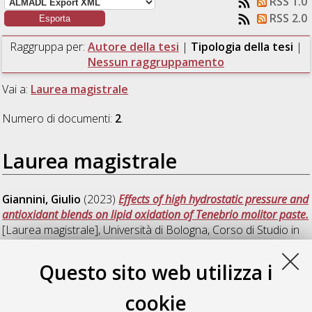
RSS 1.0
RSS 2.0
Raggruppa per:
Autore della tesi
|
Tipologia della tesi
|
Nessun raggruppamento
Vai a:
Laurea magistrale
Numero di documenti:
2
.
Laurea magistrale
Giannini, Giulio
(2023)
Effects of high hydrostatic pressure and
antioxidant blends on lipid oxidation of Tenebrio molitor paste.
[Laurea magistrale], Università di Bologna, Corso di Studio in
Scienze e tecnologie alimentari [LM-DM270] - Cesena
,
Documento ad accesso riservato.
Questo sito web utilizza i
Perino, Chiara
(2023)
High Hydrostatic Pressure treatment of
cookie
Tenebrio molitor paste: implications for microbial control, lipid