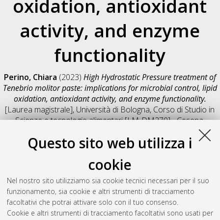
oxidation, antioxidant
activity, and enzyme
functionality
Perino, Chiara
(2023)
High Hydrostatic Pressure treatment of
Tenebrio molitor paste: implications for microbial control, lipid
oxidation, antioxidant activity, and enzyme functionality.
[Laurea magistrale], Università di Bologna, Corso di Studio in
Scienze e tecnologie alimentari [LM-DM270] - Cesena
,
Documento full-text non disponibile
Questo sito web utilizza i
Salva citazione
Condividi
Il full-text non è disponibile per scelta dell'autore. (
Contatta
cookie
l'autore
)
Abstract
Nel nostro sito utilizziamo sia cookie tecnici necessari per il suo
funzionamento, sia cookie e altri strumenti di tracciamento
facoltativi che potrai attivare solo con il tuo consenso.
Altri metadati
Cookie e altri strumenti di tracciamento facoltativi sono usati per