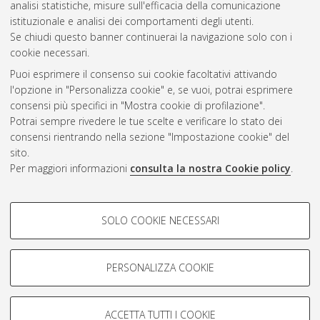
analisi statistiche, misure sull'efficacia della comunicazione
Gestione del documento:
istituzionale e analisi dei comportamenti degli utenti.
Se chiudi questo banner continuerai la navigazione solo con i
cookie necessari.
Puoi esprimere il consenso sui cookie facoltativi attivando
Atom
l'opzione in "Personalizza cookie" e, se vuoi, potrai esprimere
Rss 1.0
consensi più specifici in "Mostra cookie di profilazione".
Potrai sempre rivedere le tue scelte e verificare lo stato dei
Rss 2.0
consensi rientrando nella sezione "Impostazione cookie" del
sito.
Per maggiori informazioni
consulta la nostra Cookie policy
.
AMS Laurea
Servizio implementato e gestito da
AlmaDL
Impostazioni Cookie
COOKIE DI PROFILAZIONE -
SOLO COOKIE NECESSARI
Informativa sulla privacy
FACOLTATIVI
Condizioni d’uso del sito
Si tratta di cookie utilizzati per analizzare le caratteristiche della
navigazione degli utenti, creare profili in base al loro comportamento
PERSONALIZZA COOKIE
sul sito, per analisi di marketing.
Mostra cookie di profilazione
ACCETTA TUTTI I COOKIE