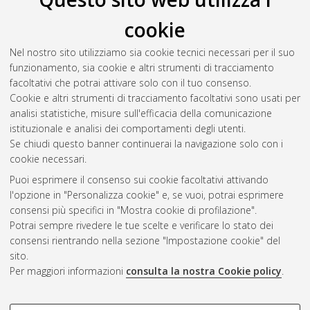
cookie
Perino, Chiara
(2023)
High Hydrostatic Pressure treatment of
Tenebrio molitor paste: implications for microbial control, lipid
Nel nostro sito utilizziamo sia cookie tecnici necessari per il suo
oxidation, antioxidant activity, and enzyme functionality.
funzionamento, sia cookie e altri strumenti di tracciamento
[Laurea magistrale], Università di Bologna, Corso di Studio in
facoltativi che potrai attivare solo con il tuo consenso.
Scienze e tecnologie alimentari [LM-DM270] - Cesena
,
Cookie e altri strumenti di tracciamento facoltativi sono usati per
Documento full-text non disponibile
analisi statistiche, misure sull'efficacia della comunicazione
istituzionale e analisi dei comportamenti degli utenti.
Questa lista e' stata generata il
Fri Aug 7 18:20:11 2026 CEST
.
Se chiudi questo banner continuerai la navigazione solo con i
cookie necessari.
Puoi esprimere il consenso sui cookie facoltativi attivando
Atom
l'opzione in "Personalizza cookie" e, se vuoi, potrai esprimere
Rss 1.0
consensi più specifici in "Mostra cookie di profilazione".
Potrai sempre rivedere le tue scelte e verificare lo stato dei
Rss 2.0
consensi rientrando nella sezione "Impostazione cookie" del
sito.
Per maggiori informazioni
consulta la nostra Cookie policy
.
AMS Laurea
Servizio implementato e gestito da
AlmaDL
Impostazioni Cookie
COOKIE DI PROFILAZIONE -