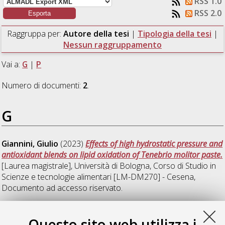
RSS 1.0
RSS 2.0
Raggruppa per:
Autore della tesi
|
Tipologia della tesi
|
Nessun raggruppamento
Vai a:
G
|
P
Numero di documenti:
2
.
G
Giannini, Giulio
(2023)
Effects of high hydrostatic pressure and
antioxidant blends on lipid oxidation of Tenebrio molitor paste.
[Laurea magistrale], Università di Bologna, Corso di Studio in
Scienze e tecnologie alimentari [LM-DM270] - Cesena
,
Documento ad accesso riservato.
P
Questo sito web utilizza i