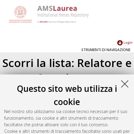
Login
STRUMENTI DI NAVIGAZIONE
Scorri la lista: Relatore e
Correlatore
Questo sito web utilizza i
Su di un livello
Seleziona un valore dall'elenco sottostante.
cookie
2026
(2)
Nel nostro sito utilizziamo sia cookie tecnici necessari per il suo
2025
(6)
funzionamento, sia cookie e altri strumenti di tracciamento
2024
(14)
facoltativi che potrai attivare solo con il tuo consenso.
2023
(17)
Cookie e altri strumenti di tracciamento facoltativi sono usati per