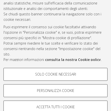
2022
(29)
analisi statistiche, misure sull'efficacia della comunicazione
2021
(12)
istituzionale e analisi dei comportamenti degli utenti.
Se chiudi questo banner continuerai la navigazione solo con i
cookie necessari.
Atom
Puoi esprimere il consenso sui cookie facoltativi attivando
l'opzione in "Personalizza cookie" e, se vuoi, potrai esprimere
Rss 1.0
consensi più specifici in "Mostra cookie di profilazione".
Rss 2.0
Potrai sempre rivedere le tue scelte e verificare lo stato dei
consensi rientrando nella sezione "Impostazione cookie" del
sito.
AMS Laurea
Per maggiori informazioni
consulta la nostra Cookie policy
.
Servizio implementato e gestito da
AlmaDL
Impostazioni Cookie
COOKIE DI PROFILAZIONE -
SOLO COOKIE NECESSARI
Informativa sulla privacy
FACOLTATIVI
Condizioni d’uso del sito
Si tratta di cookie utilizzati per analizzare le caratteristiche della
navigazione degli utenti, creare profili in base al loro comportamento
PERSONALIZZA COOKIE
sul sito, per analisi di marketing.
Mostra cookie di profilazione
ACCETTA TUTTI I COOKIE
Google/Youtube Video