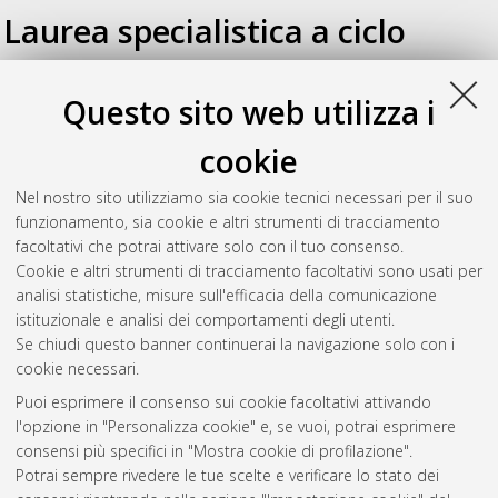
Laurea specialistica a ciclo
unico
Questo sito web utilizza i
Spignoli, Daniele
(2010)
Uso integrato di prove in sito e di
cookie
laboratorio per la caratterizzazione fisica dei terreni
sedimentari di San Benedetto del Tronto.
[Laurea specialistica
Nel nostro sito utilizziamo sia cookie tecnici necessari per il suo
a ciclo unico], Università di Bologna, Corso di Studio in
funzionamento, sia cookie e altri strumenti di tracciamento
Ingegneria edile/ architettura [TU-DM509]
, Documento ad
facoltativi che potrai attivare solo con il tuo consenso.
accesso riservato.
Cookie e altri strumenti di tracciamento facoltativi sono usati per
analisi statistiche, misure sull'efficacia della comunicazione
Questa lista e' stata generata il
Sat Aug 8 07:03:20 2026
istituzionale e analisi dei comportamenti degli utenti.
CEST
.
Se chiudi questo banner continuerai la navigazione solo con i
cookie necessari.
Puoi esprimere il consenso sui cookie facoltativi attivando
Atom
l'opzione in "Personalizza cookie" e, se vuoi, potrai esprimere
Rss 1.0
consensi più specifici in "Mostra cookie di profilazione".
Potrai sempre rivedere le tue scelte e verificare lo stato dei
Rss 2.0