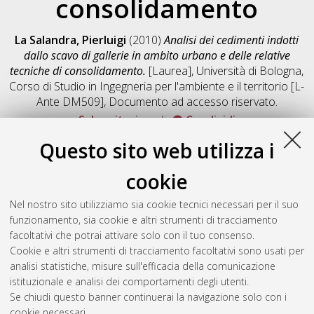
consolidamento
La Salandra, Pierluigi
(2010)
Analisi dei cedimenti indotti
dallo scavo di gallerie in ambito urbano e delle relative
tecniche di consolidamento.
[Laurea], Università di Bologna,
Corso di Studio in
Ingegneria per l'ambiente e il territorio [L-
Ante DM509]
, Documento ad accesso riservato.
Salva citazione
Condividi
Documenti full-text disponibili:
Questo sito web utilizza i
Documento PDF
cookie
Full-text non accessibile
Download (5MB)
|
Contatta l'autore
Nel nostro sito utilizziamo sia cookie tecnici necessari per il suo
funzionamento, sia cookie e altri strumenti di tracciamento
facoltativi che potrai attivare solo con il tuo consenso.
Altri metadati
Cookie e altri strumenti di tracciamento facoltativi sono usati per
analisi statistiche, misure sull'efficacia della comunicazione
Gestione del documento:
istituzionale e analisi dei comportamenti degli utenti.
Se chiudi questo banner continuerai la navigazione solo con i
cookie necessari.