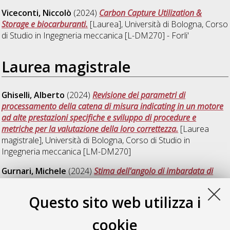
Viceconti, Niccolò
(2024)
Carbon Capture Utilization &
Storage e biocarburanti.
[Laurea], Università di Bologna, Corso
di Studio in
Ingegneria meccanica [L-DM270] - Forli'
Laurea magistrale
Ghiselli, Alberto
(2024)
Revisione dei parametri di
processamento della catena di misura indicating in un motore
ad alte prestazioni specifiche e sviluppo di procedure e
metriche per la valutazione della loro correttezza.
[Laurea
magistrale], Università di Bologna, Corso di Studio in
Ingegneria meccanica [LM-DM270]
Gurnari, Michele
(2024)
Stima dell'angolo di imbardata di
una motocicletta sportiva.
[Laurea magistrale], Università di
Bologna, Corso di Studio in
Ingegneria meccanica [LM-
Questo sito web utilizza i
DM270]
, Documento ad accesso riservato.
cookie
Tesauro, Giovanni
(2024)
Multiphysic model-based design