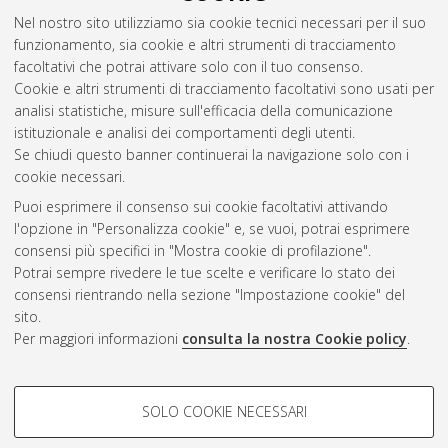
and fuel consumption optimization of a series-hybrid electric
Nel nostro sito utilizziamo sia cookie tecnici necessari per il suo
vehicle (SHEV).
[Laurea magistrale], Università di Bologna,
funzionamento, sia cookie e altri strumenti di tracciamento
Corso di Studio in
Ingegneria meccanica [LM-DM270]
,
facoltativi che potrai attivare solo con il tuo consenso.
Documento full-text non disponibile
Cookie e altri strumenti di tracciamento facoltativi sono usati per
analisi statistiche, misure sull'efficacia della comunicazione
Questa lista e' stata generata il
Sun Aug 9 16:02:08 2026
istituzionale e analisi dei comportamenti degli utenti.
CEST
.
Se chiudi questo banner continuerai la navigazione solo con i
cookie necessari.
Puoi esprimere il consenso sui cookie facoltativi attivando
Atom
l'opzione in "Personalizza cookie" e, se vuoi, potrai esprimere
Rss 1.0
consensi più specifici in "Mostra cookie di profilazione".
Potrai sempre rivedere le tue scelte e verificare lo stato dei
Rss 2.0
consensi rientrando nella sezione "Impostazione cookie" del
sito.
Per maggiori informazioni
consulta la nostra Cookie policy
.
AMS Laurea
Servizio implementato e gestito da
AlmaDL
Impostazioni Cookie
COOKIE DI PROFILAZIONE -
SOLO COOKIE NECESSARI
Informativa sulla privacy
FACOLTATIVI
Condizioni d’uso del sito