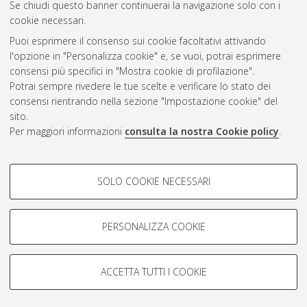
Se chiudi questo banner continuerai la navigazione solo con i
cookie necessari.
Puoi esprimere il consenso sui cookie facoltativi attivando
Atom
l'opzione in "Personalizza cookie" e, se vuoi, potrai esprimere
Rss 1.0
consensi più specifici in "Mostra cookie di profilazione".
Potrai sempre rivedere le tue scelte e verificare lo stato dei
Rss 2.0
consensi rientrando nella sezione "Impostazione cookie" del
sito.
Per maggiori informazioni
consulta la nostra Cookie policy
.
AMS Laurea
Servizio implementato e gestito da
AlmaDL
Impostazioni Cookie
COOKIE DI PROFILAZIONE -
SOLO COOKIE NECESSARI
Informativa sulla privacy
FACOLTATIVI
Condizioni d’uso del sito
Si tratta di cookie utilizzati per analizzare le caratteristiche della
navigazione degli utenti, creare profili in base al loro comportamento
PERSONALIZZA COOKIE
sul sito, per analisi di marketing.
Mostra cookie di profilazione
ACCETTA TUTTI I COOKIE
Google/Youtube Video
© ALMA MATER STUDIORUM - Università di Bologna, 2007-2026.
COOKIE TECNICI - NECESSARI
Facebook