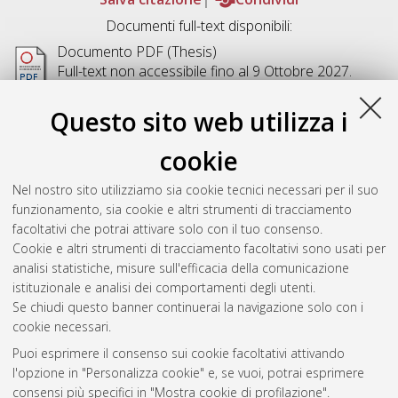
Documenti full-text disponibili:
Documento PDF (Thesis)
Full-text non accessibile fino al 9 Ottobre 2027.
Disponibile con Licenza:
Creative Commons:
Attribuzione - Non commerciale - Non opere
Questo sito web utilizza i
derivate 4.0 (CC BY-NC-ND 4.0)
Download (18MB)
|
Contatta l'autore
cookie
Abstract
Nel nostro sito utilizziamo sia cookie tecnici necessari per il suo
funzionamento, sia cookie e altri strumenti di tracciamento
facoltativi che potrai attivare solo con il tuo consenso.
Altri metadati
Cookie e altri strumenti di tracciamento facoltativi sono usati per
analisi statistiche, misure sull'efficacia della comunicazione
Gestione del documento:
istituzionale e analisi dei comportamenti degli utenti.
Se chiudi questo banner continuerai la navigazione solo con i
cookie necessari.
Puoi esprimere il consenso sui cookie facoltativi attivando
Atom
l'opzione in "Personalizza cookie" e, se vuoi, potrai esprimere
Rss 1.0
consensi più specifici in "Mostra cookie di profilazione".