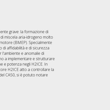
ente grave: la formazione di
i di miscela aria-idrogeno molto
el motore (BMEP). Specialmente
 di affidabilità e di sicurezza
er l'ambiente e anomalie di
ono a implementare e strutturare
ne e potenza negli H2ICE. In
otore H2ICE atto a controllare la
del CA50, si è potuto notare