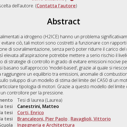
scelta dell'autore. (
Contatta l'autore
)
Abstract
alimentati a idrogeno (H2ICE) hanno un problema significativam
 evitare ciò, tali motori sono costretti a funzionare con rapport
sione di sovralimentazione, senza però poter ridurre il carico d
ì elevata all'aspirazione potrebbe mettere a serio rischio il livello
o di strategie di controllo in grado di evitare emissioni nocive p
i basano sull'approccio 'model-based', grazie al quale si riesc
 raggiungere un equilibrio tra emissioni, anomalie di combustio
 sullo sviluppo di un modello di stima del limite del CA50 di un m
icolare tipologia di motori. Grazie a questo modello del limite 
i un controllore per la pressione.
umento
Tesi di laurea (Laurea)
a tesi
Canestrini, Matteo
a tesi
Corti, Enrico
a tesi
Brancaleoni, Pier Paolo
;
Ravaglioli, Vittorio
Scuola
Ingegneria e Architettura