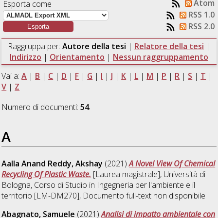
Atom
Esporta come
RSS 1.0
RSS 2.0
Raggruppa per:
Autore della tesi
|
Relatore della tesi
|
Indirizzo
|
Orientamento
|
Nessun raggruppamento
Vai a:
A
|
B
|
C
|
D
|
F
|
G
|
I
|
J
|
K
|
L
|
M
|
P
|
R
|
S
|
T
|
V
|
Z
Numero di documenti:
54
.
A
Aalla Anand Reddy, Akshay
(2021)
A Novel View Of Chemical
Recycling Of Plastic Waste.
[Laurea magistrale], Università di
Bologna, Corso di Studio in
Ingegneria per l'ambiente e il
territorio [LM-DM270]
, Documento full-text non disponibile
Abagnato, Samuele
(2021)
Analisi di impatto ambientale con