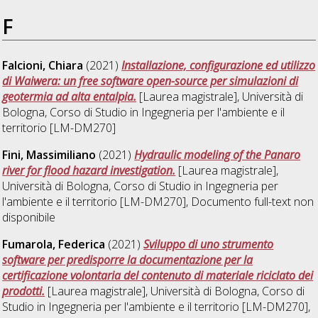
F
Falcioni, Chiara
(2021)
Installazione, configurazione ed utilizzo
di Waiwera: un free software open-source per simulazioni di
geotermia ad alta entalpia.
[Laurea magistrale], Università di
Bologna, Corso di Studio in
Ingegneria per l'ambiente e il
territorio [LM-DM270]
Fini, Massimiliano
(2021)
Hydraulic modeling of the Panaro
river for flood hazard investigation.
[Laurea magistrale],
Università di Bologna, Corso di Studio in
Ingegneria per
l'ambiente e il territorio [LM-DM270]
, Documento full-text non
disponibile
Fumarola, Federica
(2021)
Sviluppo di uno strumento
software per predisporre la documentazione per la
certificazione volontaria del contenuto di materiale riciclato dei
prodotti.
[Laurea magistrale], Università di Bologna, Corso di
Studio in
Ingegneria per l'ambiente e il territorio [LM-DM270]
,