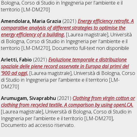
Bologna, Corso di Studio in
Ingegneria per l'ambiente e il
territorio [LM-DM270]
Amendolara, Maria Grazia
(2021)
Energy efficiency retrofit. A
comparative analysis of different strategies to optimise the
energy efficiency of a building.
[Laurea magistrale], Università
di Bologna, Corso di Studio in
Ingegneria per l'ambiente e il
territorio [LM-DM270]
, Documento full-text non disponibile
Arletti, Fabio
(2021)
Evoluzione temporale e distribuzione
spaziale delle piene record osservate in Europa dai primi del
‘900 ad oggi.
[Laurea magistrale], Università di Bologna, Corso
di Studio in
Ingegneria per l'ambiente e il territorio [LM-
DM270]
Arumugam, Sivaprabhu
(2021)
Clothing from virgin cotton or
clothing from recycled textile. A comparison by using openLCA.
[Laurea magistrale], Università di Bologna, Corso di Studio in
Ingegneria per l'ambiente e il territorio [LM-DM270]
,
Documento ad accesso riservato.