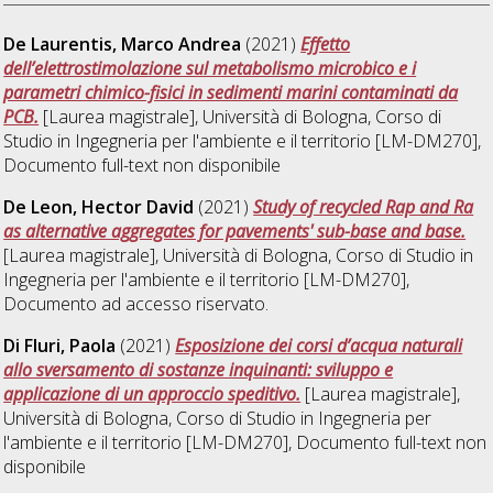
De Laurentis, Marco Andrea
(2021)
Effetto
dell’elettrostimolazione sul metabolismo microbico e i
parametri chimico-fisici in sedimenti marini contaminati da
PCB.
[Laurea magistrale], Università di Bologna, Corso di
Studio in
Ingegneria per l'ambiente e il territorio [LM-DM270]
,
Documento full-text non disponibile
De Leon, Hector David
(2021)
Study of recycled Rap and Ra
as alternative aggregates for pavements' sub-base and base.
[Laurea magistrale], Università di Bologna, Corso di Studio in
Ingegneria per l'ambiente e il territorio [LM-DM270]
,
Documento ad accesso riservato.
Di Fluri, Paola
(2021)
Esposizione dei corsi d’acqua naturali
allo sversamento di sostanze inquinanti: sviluppo e
applicazione di un approccio speditivo.
[Laurea magistrale],
Università di Bologna, Corso di Studio in
Ingegneria per
l'ambiente e il territorio [LM-DM270]
, Documento full-text non
disponibile