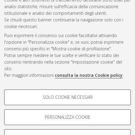
analisi statistiche, misure sull'efficacia della comunicazione
Questa lista e' stata generata il
Thu Aug 6 20:35:30 2026
istituzionale e analisi dei comportamenti degli utenti.
CEST
.
Se chiudi questo banner continuerai la navigazione solo con i
cookie necessari.
Puoi esprimere il consenso sui cookie facoltativi attivando
Atom
l'opzione in "Personalizza cookie" e, se vuoi, potrai esprimere
Rss 1.0
consensi più specifici in "Mostra cookie di profilazione".
Potrai sempre rivedere le tue scelte e verificare lo stato dei
Rss 2.0
consensi rientrando nella sezione "Impostazione cookie" del
sito.
Per maggiori informazioni
consulta la nostra Cookie policy
.
AMS Laurea
Servizio implementato e gestito da
AlmaDL
Impostazioni Cookie
COOKIE DI PROFILAZIONE -
SOLO COOKIE NECESSARI
Informativa sulla privacy
FACOLTATIVI
Condizioni d’uso del sito
Si tratta di cookie utilizzati per analizzare le caratteristiche della
navigazione degli utenti, creare profili in base al loro comportamento
PERSONALIZZA COOKIE
sul sito, per analisi di marketing.
Mostra cookie di profilazione