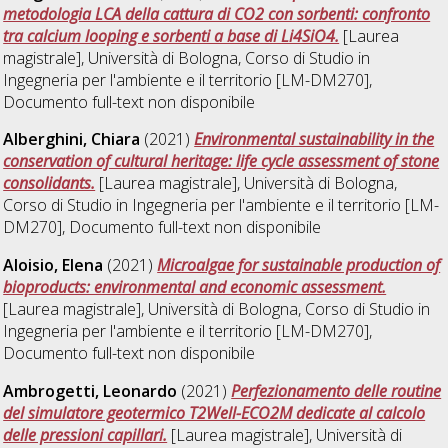
metodologia LCA della cattura di CO2 con sorbenti: confronto
tra calcium looping e sorbenti a base di Li4SiO4.
[Laurea
magistrale], Università di Bologna, Corso di Studio in
Ingegneria per l'ambiente e il territorio [LM-DM270]
,
Documento full-text non disponibile
Alberghini, Chiara
(2021)
Environmental sustainability in the
conservation of cultural heritage: life cycle assessment of stone
consolidants.
[Laurea magistrale], Università di Bologna,
Corso di Studio in
Ingegneria per l'ambiente e il territorio [LM-
DM270]
, Documento full-text non disponibile
Aloisio, Elena
(2021)
Microalgae for sustainable production of
bioproducts: environmental and economic assessment.
[Laurea magistrale], Università di Bologna, Corso di Studio in
Ingegneria per l'ambiente e il territorio [LM-DM270]
,
Documento full-text non disponibile
Ambrogetti, Leonardo
(2021)
Perfezionamento delle routine
del simulatore geotermico T2Well-ECO2M dedicate al calcolo
delle pressioni capillari.
[Laurea magistrale], Università di