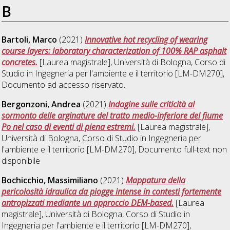
B
Bartoli, Marco
(2021)
Innovative hot recycling of wearing
course layers: laboratory characterization of 100% RAP asphalt
concretes.
[Laurea magistrale], Università di Bologna, Corso di
Studio in
Ingegneria per l'ambiente e il territorio [LM-DM270]
,
Documento ad accesso riservato.
Bergonzoni, Andrea
(2021)
Indagine sulle criticità al
sormonto delle arginature del tratto medio-inferiore del fiume
Po nel caso di eventi di piena estremi.
[Laurea magistrale],
Università di Bologna, Corso di Studio in
Ingegneria per
l'ambiente e il territorio [LM-DM270]
, Documento full-text non
disponibile
Bochicchio, Massimiliano
(2021)
Mappatura della
pericolosità idraulica da piogge intense in contesti fortemente
antropizzati mediante un approccio DEM-based.
[Laurea
magistrale], Università di Bologna, Corso di Studio in
Ingegneria per l'ambiente e il territorio [LM-DM270]
,