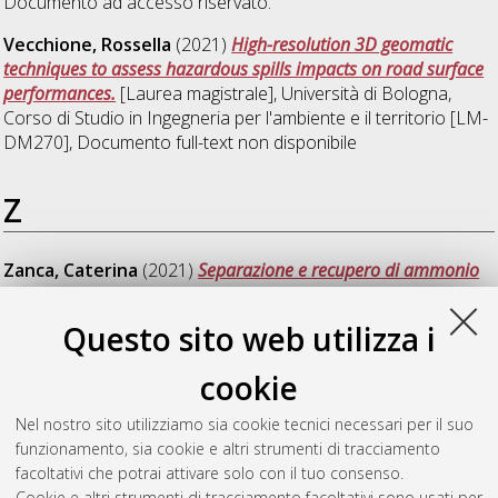
Documento ad accesso riservato.
Vecchione, Rossella
(2021)
High-resolution 3D geomatic
techniques to assess hazardous spills impacts on road surface
performances.
[Laurea magistrale], Università di Bologna,
Corso di Studio in
Ingegneria per l'ambiente e il territorio [LM-
DM270]
, Documento full-text non disponibile
Z
Zanca, Caterina
(2021)
Separazione e recupero di ammonio
da acque reflue municipali: sviluppo di un processo a scambio
ionico.
[Laurea magistrale], Università di Bologna, Corso di
Questo sito web utilizza i
Studio in
Ingegneria per l'ambiente e il territorio [LM-DM270]
,
Documento full-text non disponibile
cookie
Zucchini, Maria Chiara
(2021)
Models for the assessment of
Nel nostro sito utilizziamo sia cookie tecnici necessari per il suo
resilience in water distribution networks.
[Laurea magistrale],
funzionamento, sia cookie e altri strumenti di tracciamento
Università di Bologna, Corso di Studio in
Ingegneria per
facoltativi che potrai attivare solo con il tuo consenso.
l'ambiente e il territorio [LM-DM270]
Cookie e altri strumenti di tracciamento facoltativi sono usati per