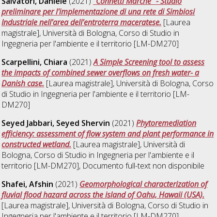
Salvatori, Daniele
(2021)
"Connetti Marche" - Studio
preliminare per l'implementazione di una rete di Simbiosi
Industriale nell'area dell'entroterra maceratese.
[Laurea
magistrale], Università di Bologna, Corso di Studio in
Ingegneria per l'ambiente e il territorio [LM-DM270]
Scarpellini, Chiara
(2021)
A Simple Screening tool to assess
the impacts of combined sewer overflows on fresh water- a
Danish case.
[Laurea magistrale], Università di Bologna, Corso
di Studio in
Ingegneria per l'ambiente e il territorio [LM-
DM270]
Seyed Jabbari, Seyed Shervin
(2021)
Phytoremediation
efficiency: assessment of flow system and plant performance in
constructed wetland.
[Laurea magistrale], Università di
Bologna, Corso di Studio in
Ingegneria per l'ambiente e il
territorio [LM-DM270]
, Documento full-text non disponibile
Shafei, Afshin
(2021)
Geomorphological characterization of
fluvial flood hazard across the island of Oahu, Hawaii (USA).
[Laurea magistrale], Università di Bologna, Corso di Studio in
Ingegneria per l'ambiente e il territorio [LM-DM270]
,