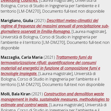
Developing Countries.
[Laurea magistrale], Università di
Bologna, Corso di Studio in
Ingegneria per l'ambiente e il
territorio [LM-DM270]
, Documento full-text non disponibile
Marigliano, Giulia
(2021)
Descrittori meteo-climatici del
regime di frequenza dei massimi annuali di precipitazione sub-
giornaliera osservati in Emilia-Romagna.
[Laurea magistrale],
Università di Bologna, Corso di Studio in
Ingegneria per
l'ambiente e il territorio [LM-DM270]
, Documento full-text non
disponibile
Mazzaglia, Carla Maria
(2021)
Trattamento fumi da
termovalorizzazione rifiuti: quantificazione dei consumi
materiali ed energetici in funzione di composizione fumi e
tecnologie impiegate.
[Laurea magistrale], Università di
Bologna, Corso di Studio in
Ingegneria per l'ambiente e il
territorio [LM-DM270]
, Documento full-text non disponibile
Molli, Bala Kiran
(2021)
Construction and demolition waste
management in India, sustainable measures, methodologies to
estimate and control waste.
[Laurea magistrale], Università di
Bologna, Corso di Studio in
Ingegneria per l'ambiente e il