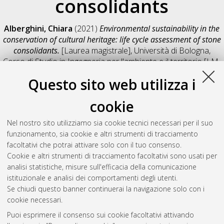
consolidants
Alberghini, Chiara
(2021)
Environmental sustainability in the
conservation of cultural heritage: life cycle assessment of stone
consolidants.
[Laurea magistrale], Università di Bologna,
Corso di Studio in
Ingegneria per l'ambiente e il territorio [LM-
DM270]
, Documento full-text non disponibile
Questo sito web utilizza i
Salva citazione
Condividi
Il full-text non è disponibile per scelta dell'autore. (
Contatta
cookie
l'autore
)
Abstract
Nel nostro sito utilizziamo sia cookie tecnici necessari per il suo
funzionamento, sia cookie e altri strumenti di tracciamento
facoltativi che potrai attivare solo con il tuo consenso.
Altri metadati
Cookie e altri strumenti di tracciamento facoltativi sono usati per
analisi statistiche, misure sull'efficacia della comunicazione
Gestione del documento:
istituzionale e analisi dei comportamenti degli utenti.
Se chiudi questo banner continuerai la navigazione solo con i
cookie necessari.
Puoi esprimere il consenso sui cookie facoltativi attivando
Atom