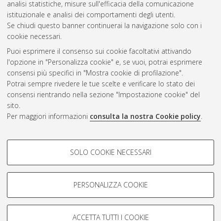
analisi statistiche, misure sull'efficacia della comunicazione
Gestione del documento:
istituzionale e analisi dei comportamenti degli utenti.
Se chiudi questo banner continuerai la navigazione solo con i
cookie necessari.
Puoi esprimere il consenso sui cookie facoltativi attivando
Atom
l'opzione in "Personalizza cookie" e, se vuoi, potrai esprimere
Rss 1.0
consensi più specifici in "Mostra cookie di profilazione".
Potrai sempre rivedere le tue scelte e verificare lo stato dei
Rss 2.0
consensi rientrando nella sezione "Impostazione cookie" del
sito.
Per maggiori informazioni
consulta la nostra Cookie policy
.
AMS Laurea
Servizio implementato e gestito da
AlmaDL
Impostazioni Cookie
COOKIE DI PROFILAZIONE -
SOLO COOKIE NECESSARI
Informativa sulla privacy
FACOLTATIVI
Condizioni d’uso del sito
Si tratta di cookie utilizzati per analizzare le caratteristiche della
navigazione degli utenti, creare profili in base al loro comportamento
PERSONALIZZA COOKIE
sul sito, per analisi di marketing.
Mostra cookie di profilazione
ACCETTA TUTTI I COOKIE