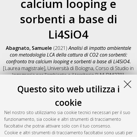
calcium looping e
sorbenti a base di
Li4SiO4
Abagnato, Samuele
(2021)
Analisi di impatto ambientale
con metodologia LCA della cattura di CO2 con sorbenti:
confronto tra calcium looping e sorbenti a base di Li4SiO4.
[Laurea magistrale], Università di Bologna, Corso di Studio in
Ingegneria per l'ambiente e il territorio [LM-DM270]
,
Documento full-text non disponibile
Questo sito web utilizza i
Salva citazione
Condividi
Il full-text non è disponibile per scelta dell'autore. (
Contatta
cookie
l'autore
)
Abstract
Nel nostro sito utilizziamo sia cookie tecnici necessari per il suo
funzionamento, sia cookie e altri strumenti di tracciamento
facoltativi che potrai attivare solo con il tuo consenso.
Altri metadati
Cookie e altri strumenti di tracciamento facoltativi sono usati per