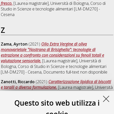
fresco.
[Laurea magistrale], Università di Bologna, Corso di
Studio in
Scienze e tecnologie alimentari [LM-DM270] -
Cesena
Z
Zama, Ayrton
(2021)
Olio Extra Vergine di oliva
monovarietale "Nostrana di Brisighella": tecnologie di
estrazione a confronto con considerazioni su fenoli totali e
valutazione sensoriale.
[Laurea magistrale], Università di
Bologna, Corso di Studio in
Scienze e tecnologie alimentari
[LM-DM270] - Cesena
, Documento full-text non disponibile
Zanotti, Riccardo
(2021)
Caratterizzazione lipidica di biscotti
e taralli a diversa formulazione.
[Laurea magistrale], Università
di Bologna, Corso di Studio in
Scienze e tecnologie alimentari
[LM-DM270] - Cesena
, Documento ad accesso riservato.
Questo sito web utilizza i
Zhu, Jing
(2021)
Utilizzo di campi elettrici pulsati per
aumentare il trasferimento di massa durante la