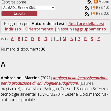
Atom
Esporta come
RSS 1.0
RSS 2.0
Raggruppa per:
Autore della tesi
|
Relatore della tesi
|
Indirizzo
|
Orientamento
|
Nessun raggruppamento
Vai a:
A
|
B
|
C
|
D
|
F
|
G
|
I
|
L
|
M
|
N
|
P
|
R
|
S
|
Z
Numero di documenti:
36
.
A
Ambrosioni, Martina
(2021)
Impiego della iperossigenazione
per la produzione di vini Viognier sudafricani.
[Laurea
magistrale], Università di Bologna, Corso di Studio in
Scienze e
tecnologie alimentari [LM-DM270] - Cesena
, Documento full-
text non disponibile