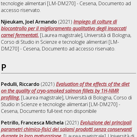
tecnologie alimentari [LM-DM270] - Cesena
, Documento ad
accesso riservato.
Njieukam, Joel Armando
(2021)
Impiego di colture di
biocontrollo per il miglioramento qualitativo degli insaccati
carnei fermentati.
[Laurea magistrale], Università di Bologna,
Corso di Studio in
Scienze e tecnologie alimentari [LM-
DM270] - Cesena
, Documento ad accesso riservato.
P
Pedulli, Riccardo
(2021)
Evaluation of the effects of the diet
on the quality of cryo-smoked salmon fillets by 1H-NMR
profiling.
[Laurea magistrale], Università di Bologna, Corso di
Studio in
Scienze e tecnologie alimentari [LM-DM270] -
Cesena
, Documento full-text non disponibile
Petrillo, Francesca Michela
(2021)
Evoluzione dei principali
parametri chimico-fisici dei salami prodotti senza conservanti
durante la loro maturazione.
[Laurea magistrale], Università di