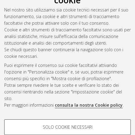
cookie
marinatura/salagione di branzino.
[Laurea magistrale],
Nel nostro sito utilizziamo sia cookie tecnici necessari per il suo
Università di Bologna, Corso di Studio in
Scienze e tecnologie
funzionamento, sia cookie e altri strumenti di tracciamento
alimentari [LM-DM270] - Cesena
, Documento full-text non
facoltativi che potrai attivare solo con il tuo consenso.
disponibile
Cookie e altri strumenti di tracciamento facoltativi sono usati per
analisi statistiche, misure sull'efficacia della comunicazione
Questa lista e' stata generata il
Thu Aug 6 20:33:53 2026
istituzionale e analisi dei comportamenti degli utenti.
CEST
.
Se chiudi questo banner continuerai la navigazione solo con i
cookie necessari.
Puoi esprimere il consenso sui cookie facoltativi attivando
Atom
l'opzione in "Personalizza cookie" e, se vuoi, potrai esprimere
Rss 1.0
consensi più specifici in "Mostra cookie di profilazione".
Potrai sempre rivedere le tue scelte e verificare lo stato dei
Rss 2.0
consensi rientrando nella sezione "Impostazione cookie" del
sito.
Per maggiori informazioni
consulta la nostra Cookie policy
.
AMS Laurea
Servizio implementato e gestito da
AlmaDL
Impostazioni Cookie
COOKIE DI PROFILAZIONE -
SOLO COOKIE NECESSARI
Informativa sulla privacy
FACOLTATIVI