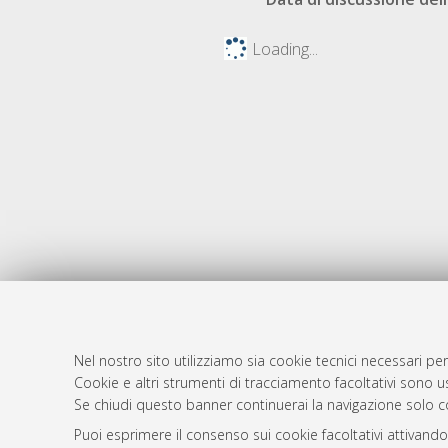
Loading...
Nel nostro sito utilizziamo sia cookie tecnici necessari per
Cookie e altri strumenti di tracciamento facoltativi sono us
AMS Laure
Atom
Se chiudi questo banner continuerai la navigazione solo c
Servizio i
Rss 1.0
Puoi esprimere il consenso sui cookie facoltativi attivando
Impostazio