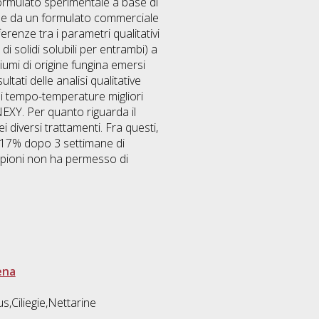
 formulato sperimentale a base di
2O e da un formulato commerciale
enze tra i parametri qualitativi
i solidi solubili per entrambi) a
ciumi di origine fungina emersi
ltati delle analisi qualitative
oni tempo-temperature migliori
NEXY. Per quanto riguarda il
ei diversi trattamenti. Fra questi,
al 17% dopo 3 settimane di
campioni non ha permesso di
ena
s,Ciliegie,Nettarine