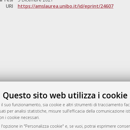
URI
https://amslaurea.unibo.it/id/eprint/24607
Gestione del documento:
Questo sito web utilizza i cookie
 il suo funzionamento, sia cookie e altri strumenti di tracciamento faco
ati per analisi statistiche, misure sull'efficacia della comunicazione is
a
on i cookie necessari.
mplementato e gestito da
AlmaDL
 l'opzione in "Personalizza cookie" e, se vuoi, potrai esprimere consens
ni Cookie