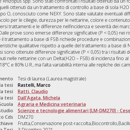
 e Rhizopus spp. Sono stati confrontati i risultati ottenuti da un
uelli ottenuti da un trattamento di controllo a base di sola H
po O, conosciuto come NEXY. Sono state valutate eventuali differ
lo per le ciliegie, durezza per le nettarine, colore e contenuto d
versi trattamenti e le differenze nell’incidenza e severità dei mar
Dalle prove sono emerse differenze significative (P < 0,05) nei risu
 che il trattamento a base di FSB richiede procedure e combinazi
eristiche qualitative rispetto a quelle del trattamento a base di 
i sono ottenute differenze significative (P < 0,05) tra i risultati d
ttenuti nelle nettarine con un Delta(H2O – FSB) di incidenza fino 
18°C e 80% U.R., ma l’alta variabilità interna alle repliche dei 
umento
Tesi di laurea (Laurea magistrale)
a tesi
Rastelli, Marco
a tesi
Ratti, Claudio
a tesi
Dall'Agata, Michela
Scuola
Agraria e Medicina veterinaria
studio
Scienze e tecnologie alimentari [LM-DM270] - Ces
o Cds
DM270
chiave
Frutta,Conservazione post-raccolta,Biocontrollo,Bacillu
a Tesi
3 Dicembre 2021