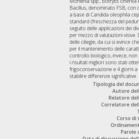
Monilinia spp., Botrytis cinerea
Bacillus, denominato FSB, con q
a base di Candida oleophila cep
standard (freschezza del pedunco
seguito delle applicazioni dei di
per mezzo di valutazioni visive. 
delle ciliegie, da cui si evince
per il mantenimento delle caratt
controllo biologico, invece, non s
i risultati migliori sono stati o
frigoconservazione e 4 giorni a 
stabilire differenze significative.
Tipologia del doc
Autore dell
Relatore dell
Correlatore dell
Corso di 
Ordinament
Parole 
Data di discussione dell