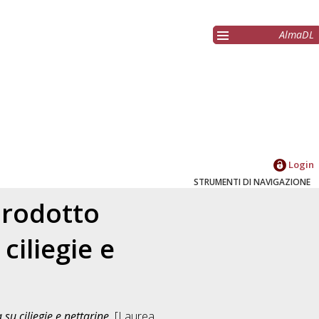
AlmaDL
Login
STRUMENTI DI NAVIGAZIONE
prodotto
ciliegie e
su ciliegie e nettarine.
[Laurea