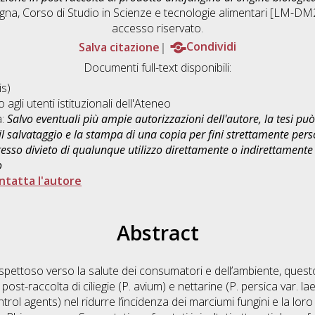
ogna, Corso di Studio in
Scienze e tecnologie alimentari [LM-DM
accesso riservato.
Salva citazione
Condividi
Documenti full-text disponibili:
s)
o agli utenti istituzionali dell'Ateneo
a:
Salvo eventuali più ampie autorizzazioni dell'autore, la tesi p
il salvataggio e la stampa di una copia per fini strettamente person
sso divieto di qualunque utilizzo direttamente o indirettamente 
o
ntatta l'autore
Abstract
ispettoso verso la salute dei consumatori e dell’ambiente, questo 
st-raccolta di ciliegie (P. avium) e nettarine (P. persica var. la
trol agents) nel ridurre l’incidenza dei marciumi fungini e la loro