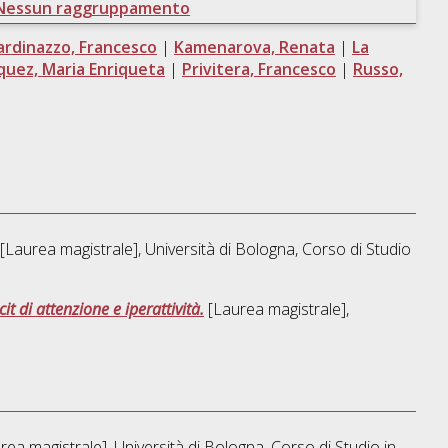
Nessun raggruppamento
ardinazzo, Francesco
|
Kamenarova, Renata
|
La
quez, Maria Enriqueta
|
Privitera, Francesco
|
Russo,
[Laurea magistrale], Università di Bologna, Corso di Studio
t di attenzione e iperattività.
[Laurea magistrale],
ea magistrale], Università di Bologna, Corso di Studio in