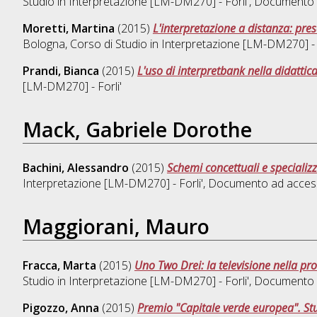
Studio in
Interpretazione [LM-DM270] - Forli'
, Documento 
Moretti, Martina
(2015)
L'interpretazione a distanza: pres
Bologna, Corso di Studio in
Interpretazione [LM-DM270] - F
Prandi, Bianca
(2015)
L'uso di interpretbank nella didattica
[LM-DM270] - Forli'
Mack, Gabriele Dorothe
Bachini, Alessandro
(2015)
Schemi concettuali e specializz
Interpretazione [LM-DM270] - Forli'
, Documento ad access
Maggiorani, Mauro
Fracca, Marta
(2015)
Uno Two Drei: la televisione nella pr
Studio in
Interpretazione [LM-DM270] - Forli'
, Documento 
Pigozzo, Anna
(2015)
Premio "Capitale verde europea". Stu