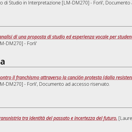
o di Studio in
Interpretazione [LM-DM270] - Forli'
, Documento a
analisi di una proposta di studio ed esperienza vocale per student
LM-DM270] - Forli'
ta
ntro il franchismo attraverso la canción protesta (dalla resisten
LM-DM270] - Forli'
, Documento ad accesso riservato.
ansnistria tra identità del passato e incertezza del futuro.
[Laurea