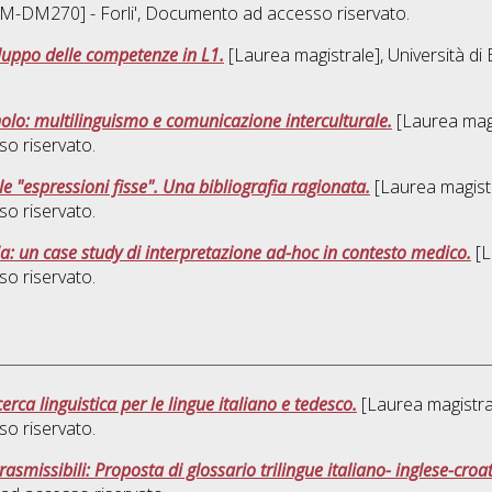
LM-DM270] - Forli'
, Documento ad accesso riservato.
iluppo delle competenze in L1.
[Laurea magistrale], Università di
olo: multilinguismo e comunicazione interculturale.
[Laurea magis
o riservato.
e "espressioni fisse". Una bibliografia ragionata.
[Laurea magistr
o riservato.
glia: un case study di interpretazione ad-hoc in contesto medico.
[L
o riservato.
rca linguistica per le lingue italiano e tedesco.
[Laurea magistral
o riservato.
asmissibili: Proposta di glossario trilingue italiano- inglese-croa