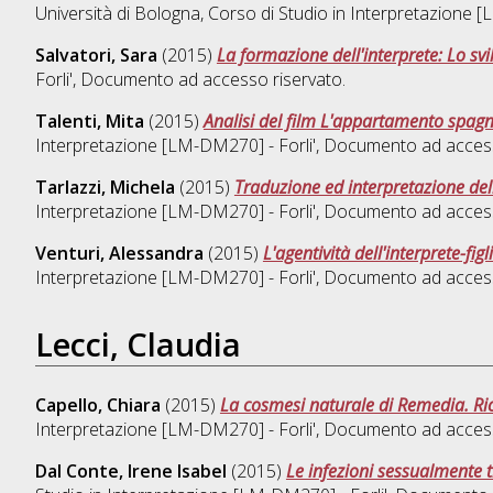
Università di Bologna, Corso di Studio in
Interpretazione [
Salvatori, Sara
(2015)
La formazione dell'interprete: Lo sv
Forli'
, Documento ad accesso riservato.
Talenti, Mita
(2015)
Analisi del film L'appartamento spagn
Interpretazione [LM-DM270] - Forli'
, Documento ad access
Tarlazzi, Michela
(2015)
Traduzione ed interpretazione dell
Interpretazione [LM-DM270] - Forli'
, Documento ad access
Venturi, Alessandra
(2015)
L'agentività dell'interprete-fi
Interpretazione [LM-DM270] - Forli'
, Documento ad access
Lecci, Claudia
Capello, Chiara
(2015)
La cosmesi naturale di Remedia. Rice
Interpretazione [LM-DM270] - Forli'
, Documento ad access
Dal Conte, Irene Isabel
(2015)
Le infezioni sessualmente tr