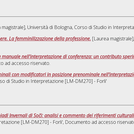
magistrale], Università di Bologna, Corso di Studio in
Interpret
ere. La femminilizzazione della professione.
[Laurea magistrale],
a manuale nell'interpretazione di conferenza: un contributo sper
o ad accesso riservato.
minali con modificatori in posizione prenominale nell'interpretazio
so di Studio in
Interpretazione [LM-DM270] - Forli'
di Invernali di Soči: analisi e commento dei riferimenti culturali 
retazione [LM-DM270] - Forli'
, Documento ad accesso riservat