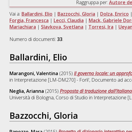
Raggruppa per:
Autore del
Vai a:
Ballardini, Elio
|
Bazzocchi, Gloria
|
Dolza, Enrico
Forgia, Francesca
|
Lecci, Claudia
|
Mack, Gabriele Do
Mariachiara
|
Slavkova, Svetlana
|
Torresi, Ira
|
Ueya
Numero di documenti:
33
.
Ballardini, Elio
Marangoni, Valentina
(2015)
Il governo locale: un approf
in
Interpretazione [LM-DM270] - Forli'
, Documento ad acce
Neglia, Arianna
(2015)
Proposta di traduzione dall'italiano
Università di Bologna, Corso di Studio in
Interpretazione [
Bazzocchi, Gloria
Panozzo, Mara
(2015)
Progetto di dizionario interattivo p