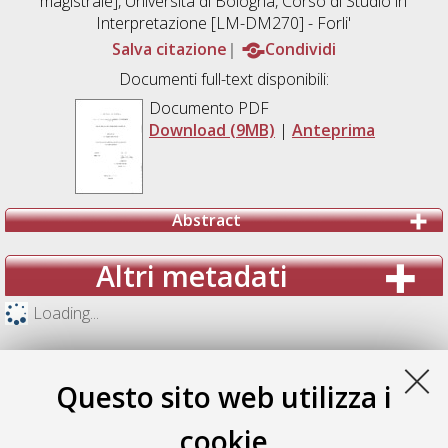
magistrale], Università di Bologna, Corso di Studio in
Interpretazione [LM-DM270] - Forli'
Salva citazione
Condividi
Documenti full-text disponibili:
Documento PDF
Download (9MB)
|
Anteprima
Abstract
Altri metadati
Loading...
Questo sito web utilizza i
cookie