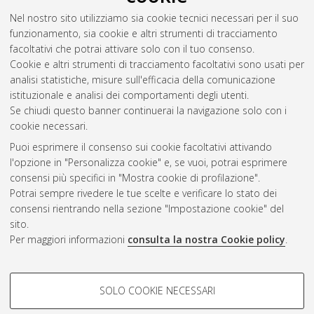
Nel nostro sito utilizziamo sia cookie tecnici necessari per il suo
funzionamento, sia cookie e altri strumenti di tracciamento
facoltativi che potrai attivare solo con il tuo consenso.
Cookie e altri strumenti di tracciamento facoltativi sono usati per
analisi statistiche, misure sull'efficacia della comunicazione
Gestione del documento:
istituzionale e analisi dei comportamenti degli utenti.
Se chiudi questo banner continuerai la navigazione solo con i
cookie necessari.
Puoi esprimere il consenso sui cookie facoltativi attivando
Atom
l'opzione in "Personalizza cookie" e, se vuoi, potrai esprimere
Rss 1.0
consensi più specifici in "Mostra cookie di profilazione".
Potrai sempre rivedere le tue scelte e verificare lo stato dei
Rss 2.0
consensi rientrando nella sezione "Impostazione cookie" del
sito.
Per maggiori informazioni
consulta la nostra Cookie policy
.
AMS Laurea
Servizio implementato e gestito da
AlmaDL
Impostazioni Cookie
COOKIE DI PROFILAZIONE -
SOLO COOKIE NECESSARI
Informativa sulla privacy
FACOLTATIVI
Condizioni d’uso del sito