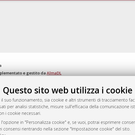
a
mplementato e gestito da
AlmaDL
ni Cookie
Questo sito web utilizza i cookie
 sulla privacy
d’uso del sito
 il suo funzionamento, sia cookie e altri strumenti di tracciamento faco
ati per analisi statistiche, misure sull'efficacia della comunicazione is
on i cookie necessari.
i Bologna, 2007-2026.
 l'opzione in "Personalizza cookie" e, se vuoi, potrai esprimere consens
dei consensi rientrando nella sezione "Impostazione cookie" del sito.