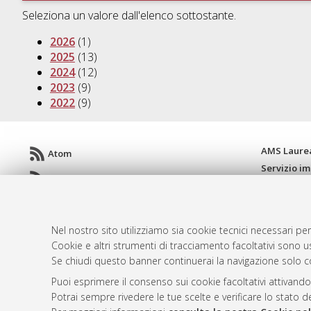
Seleziona un valore dall'elenco sottostante.
2026
(1)
2025
(13)
2024
(12)
2023
(9)
2022
(9)
AMS Laure
Atom
Servizio i
Rss 1.0
Impostazio
Rss 2.0
Informativa
Condizioni 
Nel nostro sito utilizziamo sia cookie tecnici necessari per
Cookie e altri strumenti di tracciamento facoltativi sono us
Se chiudi questo banner continuerai la navigazione solo c
© ALMA MATER STUDIORUM - Università d
Puoi esprimere il consenso sui cookie facoltativi attivando
Potrai sempre rivedere le tue scelte e verificare lo stato 