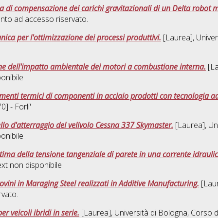
ema di compensazione dei carichi gravitazionali di un Delta robot 
nto ad accesso riservato.
ca per l'ottimizzazione dei processi produttivi.
[Laurea], Univer
one dell'impatto ambientale dei motori a combustione interna.
[La
onibile
amenti termici di componenti in acciaio prodotti con tecnologia ad
 - Forli'
ello d'atterraggio del velivolo Cessna 337 Skymaster.
[Laurea], Uni
onibile
stima della tensione tangenziale di parete in una corrente idraulic
ext non disponibile
rovini in Maraging Steel realizzati in Additive Manufacturing.
[Laur
vato.
 veicoli ibridi in serie.
[Laurea], Università di Bologna, Corso d