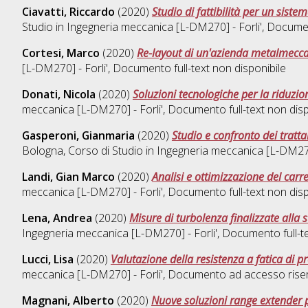
Ciavatti, Riccardo
(2020)
Studio di fattibilità per un sist
Studio in
Ingegneria meccanica [L-DM270] - Forli'
, Docume
Cortesi, Marco
(2020)
Re-layout di un'azienda metalmeccani
[L-DM270] - Forli'
, Documento full-text non disponibile
Donati, Nicola
(2020)
Soluzioni tecnologiche per la riduzi
meccanica [L-DM270] - Forli'
, Documento full-text non disp
Gasperoni, Gianmaria
(2020)
Studio e confronto dei tratt
Bologna, Corso di Studio in
Ingegneria meccanica [L-DM270]
Landi, Gian Marco
(2020)
Analisi e ottimizzazione del carr
meccanica [L-DM270] - Forli'
, Documento full-text non disp
Lena, Andrea
(2020)
Misure di turbolenza finalizzate alla 
Ingegneria meccanica [L-DM270] - Forli'
, Documento full-t
Lucci, Lisa
(2020)
Valutazione della resistenza a fatica di p
meccanica [L-DM270] - Forli'
, Documento ad accesso riser
Magnani, Alberto
(2020)
Nuove soluzioni range extender per