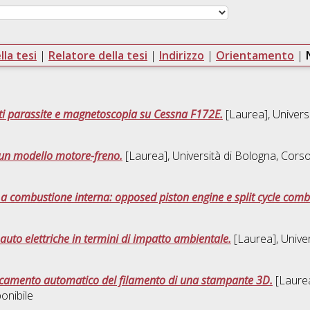
la tesi
|
Relatore della tesi
|
Indirizzo
|
Orientamento
|
enti parassite e magnetoscopia su Cessna F172E.
[Laurea], Univers
 un modello motore-freno.
[Laurea], Università di Bologna, Corso
i a combustione interna: opposed piston engine e split cycle com
auto elettriche in termini di impatto ambientale.
[Laurea], Univer
ricamento automatico del filamento di una stampante 3D.
[Laurea
onibile