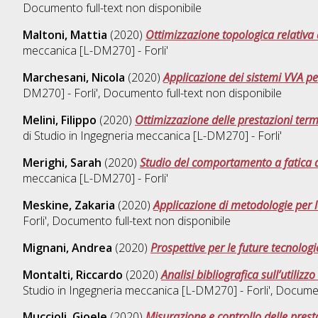
Documento full-text non disponibile
Maltoni, Mattia
(2020)
Ottimizzazione topologica relativa
meccanica [L-DM270] - Forli'
Marchesani, Nicola
(2020)
Applicazione dei sistemi VVA pe
DM270] - Forli'
, Documento full-text non disponibile
Melini, Filippo
(2020)
Ottimizzazione delle prestazioni term
di Studio in
Ingegneria meccanica [L-DM270] - Forli'
Merighi, Sarah
(2020)
Studio del comportamento a fatica di
meccanica [L-DM270] - Forli'
Meskine, Zakaria
(2020)
Applicazione di metodologie per l
Forli'
, Documento full-text non disponibile
Mignani, Andrea
(2020)
Prospettive per le future tecnolog
Montalti, Riccardo
(2020)
Analisi bibliografica sull’utilizz
Studio in
Ingegneria meccanica [L-DM270] - Forli'
, Docume
Muccioli, Gioele
(2020)
Misurazione e controllo delle presta