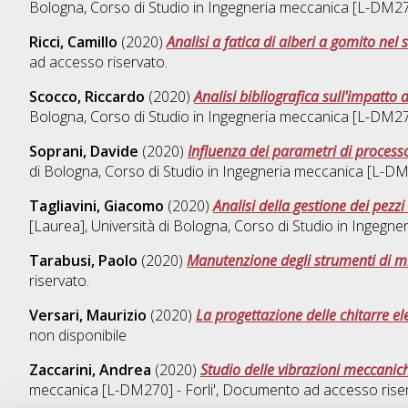
Bologna, Corso di Studio in
Ingegneria meccanica [L-DM270]
Ricci, Camillo
(2020)
Analisi a fatica di alberi a gomito nel
ad accesso riservato.
Scocco, Riccardo
(2020)
Analisi bibliografica sull'impatto 
Bologna, Corso di Studio in
Ingegneria meccanica [L-DM270]
Soprani, Davide
(2020)
Influenza dei parametri di process
di Bologna, Corso di Studio in
Ingegneria meccanica [L-DM27
Tagliavini, Giacomo
(2020)
Analisi della gestione dei pezz
[Laurea], Università di Bologna, Corso di Studio in
Ingegner
Tarabusi, Paolo
(2020)
Manutenzione degli strumenti di m
riservato.
Versari, Maurizio
(2020)
La progettazione delle chitarre ele
non disponibile
Zaccarini, Andrea
(2020)
Studio delle vibrazioni meccanic
meccanica [L-DM270] - Forli'
, Documento ad accesso riser