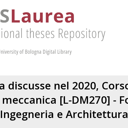
ea discusse nel 2020, Corso
 meccanica [L-DM270] - For
Ingegneria e Architettur