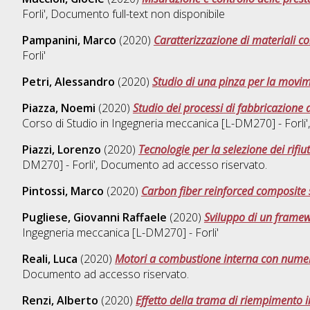
Forli'
, Documento full-text non disponibile
Pampanini, Marco
(2020)
Caratterizzazione di materiali co
Forli'
Petri, Alessandro
(2020)
Studio di una pinza per la movim
Piazza, Noemi
(2020)
Studio dei processi di fabbricazione
Corso di Studio in
Ingegneria meccanica [L-DM270] - Forli'
Piazzi, Lorenzo
(2020)
Tecnologie per la selezione dei rifiut
DM270] - Forli'
, Documento ad accesso riservato.
Pintossi, Marco
(2020)
Carbon fiber reinforced composite s
Pugliese, Giovanni Raffaele
(2020)
Sviluppo di un framewo
Ingegneria meccanica [L-DM270] - Forli'
Reali, Luca
(2020)
Motori a combustione interna con numer
Documento ad accesso riservato.
Renzi, Alberto
(2020)
Effetto della trama di riempimento in