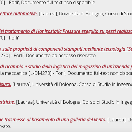
 - Forli'
, Documento full-text non disponibile
 settore automotive.
[Laurea], Università di Bologna, Corso di Stu
del trattamento di Hot Isostatic Pressure eseguito su pezzi realiz
 - Forli'
o sulle proprietà di componenti stampati mediante tecnologia “Sel
0] - Forli'
, Documento ad accesso riservato.
i di ricambio e studio della logistica del magazzino di un’aziend
ia meccanica [L-DM270] - Forli'
, Documento full-text non dispon
isura.
[Laurea], Università di Bologna, Corso di Studio in
Ingegne
ttriche.
[Laurea], Università di Bologna, Corso di Studio in
Ingeg
he trasmesse al basamento di una galleria del vento.
[Laurea], Un
vato.