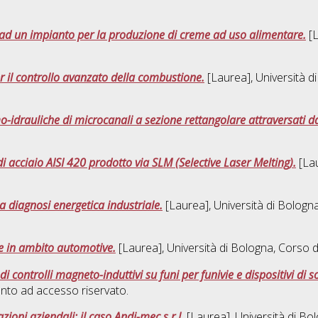
 ad un impianto per la produzione di creme ad uso alimentare.
[L
r il controllo avanzato della combustione.
[Laurea], Università d
o-idrauliche di microcanali a sezione rettangolare attraversati d
 acciaio AISI 420 prodotto via SLM (Selective Laser Melting).
[Lau
a diagnosi energetica industriale.
[Laurea], Università di Bologna
ie in ambito automotive.
[Laurea], Università di Bologna, Corso d
o di controlli magneto-induttivi su funi per funivie e dispositivi di
nto ad accesso riservato.
zioni aziendali: il caso Andi-mec s.r.l.
[Laurea], Università di Bo