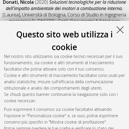
Donati, Nicola
(2020)
Soluzioni tecnologiche per la riduzione
dell'impatto ambientale dei motori a combustione interna.
[Laurea], Università di Bologna, Corso di Studio in
Ingegneria
meccanica [L-DM270] - Forli'
, Documento full-text non
disponibile
Questo sito web utilizza i
Salva citazione
Condividi
Il full-text non è disponibile per scelta dell'autore. (
Contatta
cookie
l'autore
)
Abstract
Nel nostro sito utilizziamo sia cookie tecnici necessari per il suo
funzionamento, sia cookie e altri strumenti di tracciamento
facoltativi che potrai attivare solo con il tuo consenso.
Altri metadati
Cookie e altri strumenti di tracciamento facoltativi sono usati per
analisi statistiche, misure sull'efficacia della comunicazione
Gestione del documento:
istituzionale e analisi dei comportamenti degli utenti.
Se chiudi questo banner continuerai la navigazione solo con i
cookie necessari.
Puoi esprimere il consenso sui cookie facoltativi attivando
Atom
l'opzione in "Personalizza cookie" e, se vuoi, potrai esprimere
Rss 1.0
consensi più specifici in "Mostra cookie di profilazione".
Potrai sempre rivedere le tue scelte e verificare lo stato dei