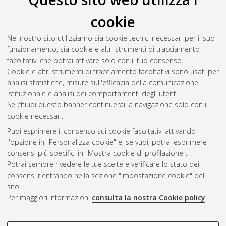
cookie
Pensalfini, Fausto
(2021)
Il vino Sangiovese nel territorio di
Rimini: aspetti enologici in relazione a clima e zonazione.
Nel nostro sito utilizziamo sia cookie tecnici necessari per il suo
[Laurea], Università di Bologna, Corso di Studio in
Viticoltura
funzionamento, sia cookie e altri strumenti di tracciamento
ed enologia [L-DM270] - Cesena
, Documento full-text non
facoltativi che potrai attivare solo con il tuo consenso.
disponibile
Cookie e altri strumenti di tracciamento facoltativi sono usati per
analisi statistiche, misure sull'efficacia della comunicazione
Questa lista e' stata generata il
Mon Aug 10 21:18:39 2026
istituzionale e analisi dei comportamenti degli utenti.
CEST
.
Se chiudi questo banner continuerai la navigazione solo con i
cookie necessari.
Puoi esprimere il consenso sui cookie facoltativi attivando
Atom
l'opzione in "Personalizza cookie" e, se vuoi, potrai esprimere
Rss 1.0
consensi più specifici in "Mostra cookie di profilazione".
Potrai sempre rivedere le tue scelte e verificare lo stato dei
Rss 2.0
consensi rientrando nella sezione "Impostazione cookie" del
sito.
Per maggiori informazioni
consulta la nostra Cookie policy
.
AMS Laurea
Servizio implementato e gestito da
AlmaDL
Impostazioni Cookie
COOKIE DI PROFILAZIONE -