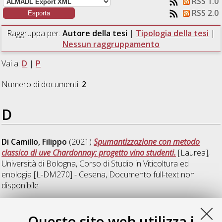
RSS 1.0
RSS 2.0
Raggruppa per:
Autore della tesi
|
Tipologia della tesi
|
Nessun raggruppamento
Vai a:
D
|
P
Numero di documenti:
2
.
D
Di Camillo, Filippo
(2021)
Spumantizzazione con metodo
classico di uve Chardonnay: progetto vino studenti.
[Laurea],
Università di Bologna, Corso di Studio in
Viticoltura ed
enologia [L-DM270] - Cesena
, Documento full-text non
disponibile
P
Questo sito web utilizza i