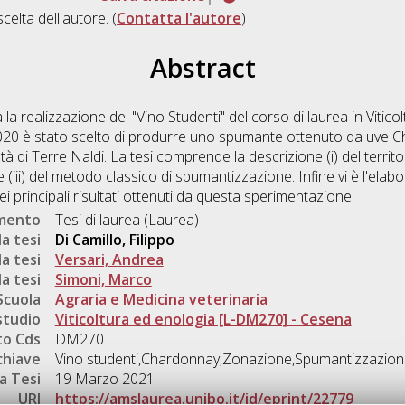
scelta dell'autore. (
Contatta l'autore
)
Abstract
 la realizzazione del "Vino Studenti" del corso di laurea in Vitico
20 è stato scelto di produrre uno spumante ottenuto da uve C
tà di Terre Naldi. La tesi comprende la descrizione (i) del territor
e (iii) del metodo classico di spumantizzazione. Infine vi è l'elabor
i principali risultati ottenuti da questa sperimentazione.
umento
Tesi di laurea (Laurea)
a tesi
Di Camillo, Filippo
a tesi
Versari, Andrea
a tesi
Simoni, Marco
Scuola
Agraria e Medicina veterinaria
studio
Viticoltura ed enologia [L-DM270] - Cesena
o Cds
DM270
chiave
Vino studenti,Chardonnay,Zonazione,Spumantizzazio
a Tesi
19 Marzo 2021
URI
https://amslaurea.unibo.it/id/eprint/22779