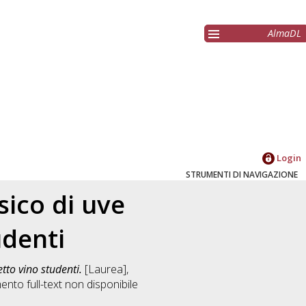
AlmaDL
Login
STRUMENTI DI NAVIGAZIONE
ico di uve
udenti
to vino studenti.
[Laurea],
nto full-text non disponibile