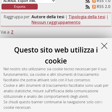
RSS 1.0
RSS 2.0
Raggruppa per:
Autore della tesi
|
Tipologia della tesi
|
Nessun raggruppamento
Vai a:
Z
Numero di documenti:
1
.
Questo sito web utilizza i
Z
cookie
Nel nostro sito utilizziamo sia cookie tecnici necessari per il suo
Zuccon, Giulia
(2013)
Evolution and historical biogeography of
funzionamento, sia cookie e altri strumenti di tracciamento
the Eastern Atlantic skates.
[Laurea magistrale], Università di
facoltativi che potrai attivare solo con il tuo consenso.
Bologna, Corso di Studio in
Biologia marina [LM-DM270] -
Cookie e altri strumenti di tracciamento facoltativi sono usati per
Ravenna
, Documento ad accesso riservato.
analisi statistiche, misure sull'efficacia della comunicazione
istituzionale e analisi dei comportamenti degli utenti.
Questa lista e' stata generata il
Fri Aug 7 14:05:21 2026 CEST
.
Se chiudi questo banner continuerai la navigazione solo con i
cookie necessari.