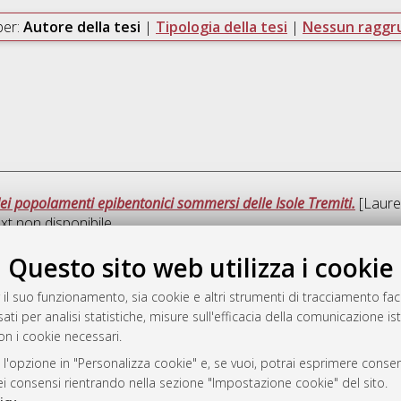
per:
Autore della tesi
|
Tipologia della tesi
|
Nessun ragg
dei popolamenti epibentonici sommersi delle Isole Tremiti.
[Laurea
xt non disponibile
Questo sito web utilizza i cookie
Que
 il suo funzionamento, sia cookie e altri strumenti di tracciamento faco
ati per analisi statistiche, misure sull'efficacia della comunicazione is
a
on i cookie necessari.
mplementato e gestito da
AlmaDL
ni Cookie
 l'opzione in "Personalizza cookie" e, se vuoi, potrai esprimere consens
dei consensi rientrando nella sezione "Impostazione cookie" del sito.
 sulla privacy