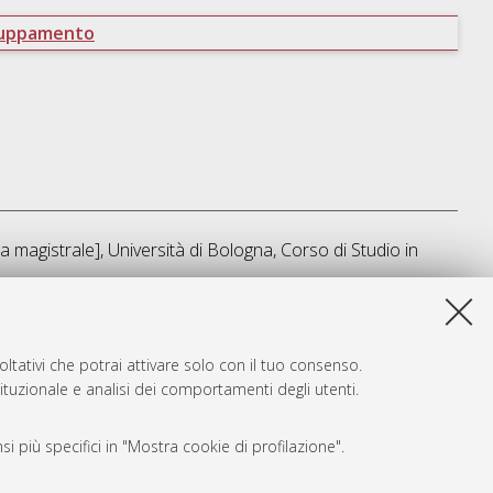
ruppamento
 magistrale], Università di Bologna, Corso di Studio in
sta lista e' stata generata il
Fri Aug 7 05:18:57 2026 CEST
.
ltativi che potrai attivare solo con il tuo consenso.
tituzionale e analisi dei comportamenti degli utenti.
i più specifici in "Mostra cookie di profilazione".