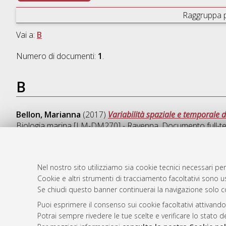
Raggruppa 
Vai a:
B
Numero di documenti:
1
.
B
Bellon, Marianna
(2017)
Variabilità spaziale e temporale 
Biologia marina [LM-DM270] - Ravenna
, Documento full-te
Nel nostro sito utilizziamo sia cookie tecnici necessari per
Cookie e altri strumenti di tracciamento facoltativi sono us
AMS Laure
Atom
Se chiudi questo banner continuerai la navigazione solo c
Servizio i
Rss 1.0
Impostazio
Puoi esprimere il consenso sui cookie facoltativi attivando
Rss 2.0
Potrai sempre rivedere le tue scelte e verificare lo stato 
Informativa