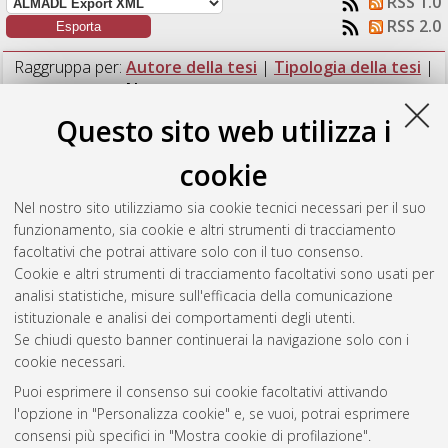
RSS 1.0
RSS 2.0
Raggruppa per:
Autore della tesi
|
Tipologia della tesi
|
Nessun raggruppamento
Questo sito web utilizza i
Numero di documenti:
1
.
cookie
Bellon, Marianna
(2017)
Variabilità spaziale e temporale dei
popolamenti epibentonici sommersi delle Isole Tremiti.
[Laurea
Nel nostro sito utilizziamo sia cookie tecnici necessari per il suo
magistrale], Università di Bologna, Corso di Studio in
Biologia
funzionamento, sia cookie e altri strumenti di tracciamento
marina [LM-DM270] - Ravenna
, Documento full-text non
facoltativi che potrai attivare solo con il tuo consenso.
disponibile
Cookie e altri strumenti di tracciamento facoltativi sono usati per
analisi statistiche, misure sull'efficacia della comunicazione
Questa lista e' stata generata il
Sun Aug 9 15:08:49 2026
istituzionale e analisi dei comportamenti degli utenti.
CEST
.
Se chiudi questo banner continuerai la navigazione solo con i
cookie necessari.
Puoi esprimere il consenso sui cookie facoltativi attivando
Atom
l'opzione in "Personalizza cookie" e, se vuoi, potrai esprimere
Rss 1.0
consensi più specifici in "Mostra cookie di profilazione".