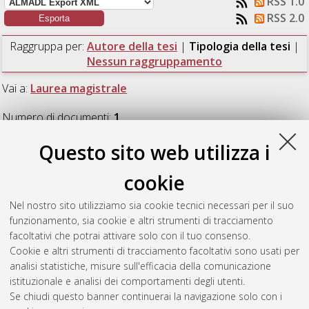
RSS 1.0
RSS 2.0
Raggruppa per:
Autore della tesi
|
Tipologia della tesi
|
Nessun raggruppamento
Vai a:
Laurea magistrale
Numero di documenti:
1
.
Questo sito web utilizza i
Laurea magistrale
cookie
Pochini, Enrico
(2017)
The role of the Eurasian Ice Sheet in
Nel nostro sito utilizziamo sia cookie tecnici necessari per il suo
meltwater pulse 1A (15-14 ka BP). Numerical studies.
[Laurea
funzionamento, sia cookie e altri strumenti di tracciamento
magistrale], Università di Bologna, Corso di Studio in
Fisica del
facoltativi che potrai attivare solo con il tuo consenso.
sistema terra [LM-DM270]
, Documento ad accesso riservato.
Cookie e altri strumenti di tracciamento facoltativi sono usati per
analisi statistiche, misure sull'efficacia della comunicazione
Questa lista e' stata generata il
Sun Aug 9 02:39:25 2026
istituzionale e analisi dei comportamenti degli utenti.
CEST
.
Se chiudi questo banner continuerai la navigazione solo con i