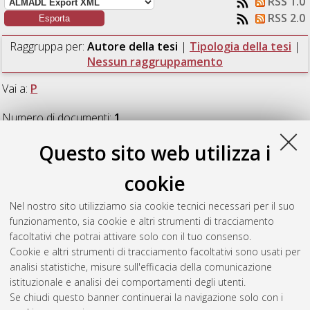
RSS 1.0
RSS 2.0
Raggruppa per:
Autore della tesi
|
Tipologia della tesi
|
Nessun raggruppamento
Vai a:
P
Numero di documenti:
1
.
Questo sito web utilizza i
P
cookie
Pochini, Enrico
(2017)
The role of the Eurasian Ice Sheet in
Nel nostro sito utilizziamo sia cookie tecnici necessari per il suo
meltwater pulse 1A (15-14 ka BP). Numerical studies.
[Laurea
funzionamento, sia cookie e altri strumenti di tracciamento
magistrale], Università di Bologna, Corso di Studio in
Fisica del
facoltativi che potrai attivare solo con il tuo consenso.
sistema terra [LM-DM270]
, Documento ad accesso riservato.
Cookie e altri strumenti di tracciamento facoltativi sono usati per
analisi statistiche, misure sull'efficacia della comunicazione
Questa lista e' stata generata il
Sun Aug 9 02:39:25 2026
istituzionale e analisi dei comportamenti degli utenti.
CEST
.
Se chiudi questo banner continuerai la navigazione solo con i