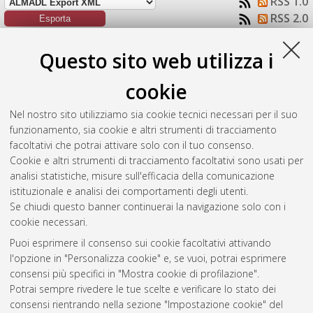
RSS 1.0
RSS 2.0
Raggruppa per:
Autore della tesi
|
Tipologia della tesi
|
Questo sito web utilizza i
Nessun raggruppamento
cookie
Numero di documenti:
1
.
Nel nostro sito utilizziamo sia cookie tecnici necessari per il suo
Pochini, Enrico
(2017)
The role of the Eurasian Ice Sheet in
funzionamento, sia cookie e altri strumenti di tracciamento
meltwater pulse 1A (15-14 ka BP). Numerical studies.
[Laurea
facoltativi che potrai attivare solo con il tuo consenso.
magistrale], Università di Bologna, Corso di Studio in
Fisica del
Cookie e altri strumenti di tracciamento facoltativi sono usati per
sistema terra [LM-DM270]
, Documento ad accesso riservato.
analisi statistiche, misure sull'efficacia della comunicazione
istituzionale e analisi dei comportamenti degli utenti.
Questa lista e' stata generata il
Fri Aug 7 15:02:45 2026 CEST
.
Se chiudi questo banner continuerai la navigazione solo con i
cookie necessari.
Puoi esprimere il consenso sui cookie facoltativi attivando
Atom
l'opzione in "Personalizza cookie" e, se vuoi, potrai esprimere
Rss 1.0
consensi più specifici in "Mostra cookie di profilazione".
Potrai sempre rivedere le tue scelte e verificare lo stato dei
Rss 2.0
consensi rientrando nella sezione "Impostazione cookie" del