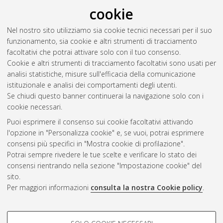
text non disponibile
cookie
Soccio, Serena
(2018)
Studio della propagazione elettrica in
Nel nostro sito utilizziamo sia cookie tecnici necessari per il suo
atrio sinistro con cateteri multipolari.
[Laurea magistrale],
funzionamento, sia cookie e altri strumenti di tracciamento
Università di Bologna, Corso di Studio in
Ingegneria biomedica
facoltativi che potrai attivare solo con il tuo consenso.
[LM-DM270] - Cesena
, Documento full-text non disponibile
Cookie e altri strumenti di tracciamento facoltativi sono usati per
analisi statistiche, misure sull'efficacia della comunicazione
Questa lista e' stata generata il
Sun Aug 9 07:51:46 2026
istituzionale e analisi dei comportamenti degli utenti.
CEST
.
Se chiudi questo banner continuerai la navigazione solo con i
cookie necessari.
Puoi esprimere il consenso sui cookie facoltativi attivando
Atom
l'opzione in "Personalizza cookie" e, se vuoi, potrai esprimere
Rss 1.0
consensi più specifici in "Mostra cookie di profilazione".
Potrai sempre rivedere le tue scelte e verificare lo stato dei
Rss 2.0
consensi rientrando nella sezione "Impostazione cookie" del
sito.
Per maggiori informazioni
consulta la nostra Cookie policy
.
AMS Laurea
Servizio implementato e gestito da
AlmaDL
Impostazioni Cookie
COOKIE DI PROFILAZIONE -