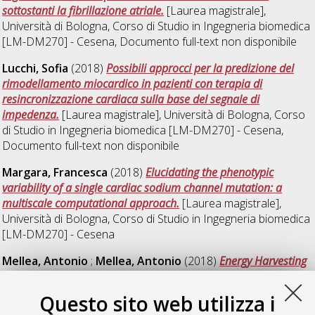
sottostanti la fibrillazione atriale.
[Laurea magistrale],
Università di Bologna, Corso di Studio in
Ingegneria biomedica
[LM-DM270] - Cesena
, Documento full-text non disponibile
Lucchi, Sofia
(2018)
Possibili approcci per la predizione del
rimodellamento miocardico in pazienti con terapia di
resincronizzazione cardiaca sulla base del segnale di
impedenza.
[Laurea magistrale], Università di Bologna, Corso
di Studio in
Ingegneria biomedica [LM-DM270] - Cesena
,
Documento full-text non disponibile
Margara, Francesca
(2018)
Elucidating the phenotypic
variability of a single cardiac sodium channel mutation: a
multiscale computational approach.
[Laurea magistrale],
Università di Bologna, Corso di Studio in
Ingegneria biomedica
[LM-DM270] - Cesena
Mellea, Antonio
;
Mellea, Antonio
(2018)
Energy Harvesting
per l’autonomia di dispositivi cardiaci impiantabili.
[Laurea
magistrale], Università di Bologna, Corso di Studio in
Questo sito web utilizza i
Ingegneria biomedica [LM-DM270] - Cesena
, Documento full-