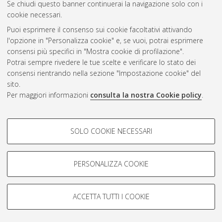
Se chiudi questo banner continuerai la navigazione solo con i
cookie necessari.
Puoi esprimere il consenso sui cookie facoltativi attivando
Atom
l'opzione in "Personalizza cookie" e, se vuoi, potrai esprimere
Rss 1.0
consensi più specifici in "Mostra cookie di profilazione".
Potrai sempre rivedere le tue scelte e verificare lo stato dei
Rss 2.0
consensi rientrando nella sezione "Impostazione cookie" del
sito.
Per maggiori informazioni
consulta la nostra Cookie policy
.
AMS Laurea
Servizio implementato e gestito da
AlmaDL
Impostazioni Cookie
COOKIE DI PROFILAZIONE -
SOLO COOKIE NECESSARI
Informativa sulla privacy
FACOLTATIVI
Condizioni d’uso del sito
Si tratta di cookie utilizzati per analizzare le caratteristiche della
navigazione degli utenti, creare profili in base al loro comportamento
PERSONALIZZA COOKIE
sul sito, per analisi di marketing.
Mostra cookie di profilazione
ACCETTA TUTTI I COOKIE
Google/Youtube Video
© ALMA MATER STUDIORUM - Università di Bologna, 2007-2026.
COOKIE TECNICI - NECESSARI
Facebook