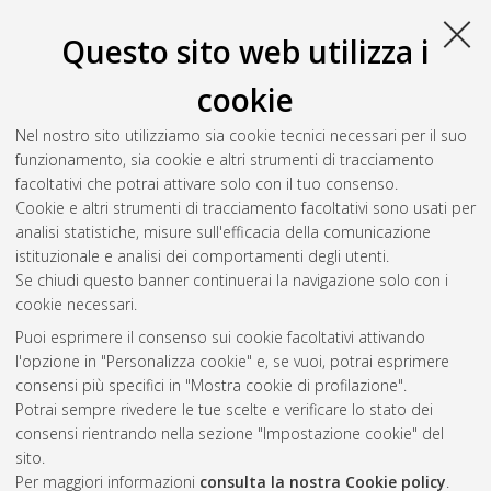
Università di Bologna, Corso di Studio in
Ingegneria biomedica
[LM-DM270] - Cesena
, Documento full-text non disponibile
Questo sito web utilizza i
Salva citazione
Condividi
Il full-text non è disponibile per scelta dell'autore. (
Contatta
cookie
l'autore
)
Abstract
Nel nostro sito utilizziamo sia cookie tecnici necessari per il suo
funzionamento, sia cookie e altri strumenti di tracciamento
facoltativi che potrai attivare solo con il tuo consenso.
Altri metadati
Cookie e altri strumenti di tracciamento facoltativi sono usati per
analisi statistiche, misure sull'efficacia della comunicazione
Gestione del documento:
istituzionale e analisi dei comportamenti degli utenti.
Se chiudi questo banner continuerai la navigazione solo con i
cookie necessari.
Puoi esprimere il consenso sui cookie facoltativi attivando
Atom
l'opzione in "Personalizza cookie" e, se vuoi, potrai esprimere
Rss 1.0
consensi più specifici in "Mostra cookie di profilazione".
Potrai sempre rivedere le tue scelte e verificare lo stato dei
Rss 2.0
consensi rientrando nella sezione "Impostazione cookie" del
sito.
Per maggiori informazioni
consulta la nostra Cookie policy
.
AMS Laurea