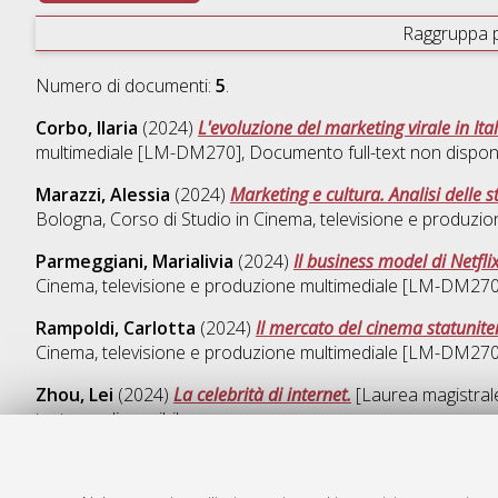
Raggruppa 
Numero di documenti:
5
.
Corbo, Ilaria
(2024)
L'evoluzione del marketing virale in Ital
multimediale [LM-DM270]
, Documento full-text non disponi
Marazzi, Alessia
(2024)
Marketing e cultura. Analisi delle st
Bologna, Corso di Studio in
Cinema, televisione e produzi
Parmeggiani, Marialivia
(2024)
Il business model di Netfli
Cinema, televisione e produzione multimediale [LM-DM270
Rampoldi, Carlotta
(2024)
Il mercato del cinema statunite
Cinema, televisione e produzione multimediale [LM-DM270
Zhou, Lei
(2024)
La celebrità di internet.
[Laurea magistrale
text non disponibile