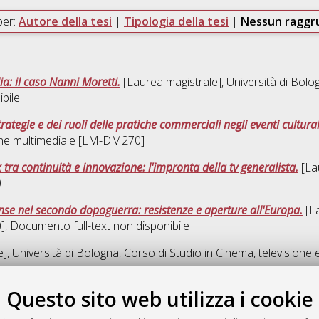
per:
Autore della tesi
|
Tipologia della tesi
|
Nessun ragg
ia: il caso Nanni Moretti.
[Laurea magistrale], Università di Bolo
bile
rategie e dei ruoli delle pratiche commerciali negli eventi culturali
one multimediale [LM-DM270]
x tra continuità e innovazione: l'impronta della tv generalista.
[Lau
]
nse nel secondo dopoguerra: resistenze e aperture all'Europa.
[La
]
, Documento full-text non disponibile
], Università di Bologna, Corso di Studio in
Cinema, televisione
Questo sito web utilizza i cookie
Que