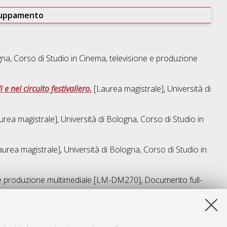
ruppamento
gna, Corso di Studio in
Cinema, televisione e produzione
 e nel circuito festivaliero.
[Laurea magistrale], Università di
rea magistrale], Università di Bologna, Corso di Studio in
urea magistrale], Università di Bologna, Corso di Studio in
 e produzione multimediale [LM-DM270]
, Documento full-
sta lista e' stata generata il
Fri Aug 7 03:35:56 2026 CEST
.