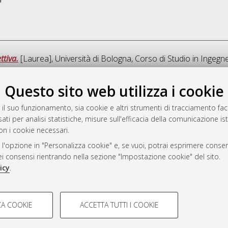
ttiva.
[Laurea], Università di Bologna, Corso di Studio in
Ingegne
Questo sito web utilizza i cookie
Que
 il suo funzionamento, sia cookie e altri strumenti di tracciamento faco
ati per analisi statistiche, misure sull'efficacia della comunicazione is
a
on i cookie necessari.
mplementato e gestito da
AlmaDL
 l'opzione in "Personalizza cookie" e, se vuoi, potrai esprimere consens
ni Cookie
dei consensi rientrando nella sezione "Impostazione cookie" del sito.
 sulla privacy
icy
.
d’uso del sito
COOKIE TECNICI - NECES
A COOKIE
ACCETTA TUTTI I COOKIE
lla navigazione degli utenti, creare
Si tratta di cookie tecnici utilizzati
i Bologna, 2007-2026.
eting.
salvare le preferenze di navigazion