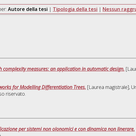
per:
Autore della tesi
|
Tipologia della tesi
|
Nessun ragg
h complexity measures: an application in automatic design.
[Laur
rks for Modelling Differentiation Trees.
[Laurea magistrale], Un
o riservato.
ificazione per sistemi non olonomici e con dinamica non linerare.
a