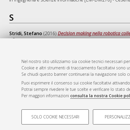
S
Stridi, Stefano
(2016)
Decision making nella robotica colle
- Cesena
Nel nostro sito utilizziamo sia cookie tecnici necessari per
Cookie e altri strumenti di tracciamento facoltativi sono us
AMS Laure
Atom
Se chiudi questo banner continuerai la navigazione solo c
Servizio i
Rss 1.0
Puoi esprimere il consenso sui cookie facoltativi attivando
Impostazio
Potrai sempre rivedere le tue scelte e verificare lo stato 
Rss 2.0
Informativa
Per maggiori informazioni
consulta la nostra Cookie pol
Condizioni 
COOKIE DI PROFILAZIONE - FACOLTATIVI
SOLO COOKIE NECESSARI
PERSONALIZZ
Si tratta di cookie utilizzati per analizzare le caratteristiche de
© ALMA MATER STUDIORUM - Università d
profili in base al loro comportamento sul sito, per analisi di mark