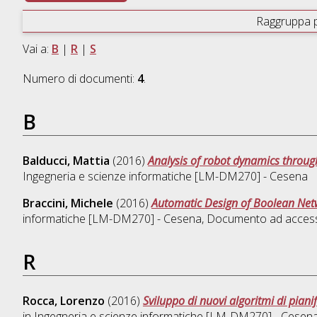
Raggruppa 
Vai a:
B
|
R
|
S
Numero di documenti:
4
.
B
Balducci, Mattia
(2016)
Analysis of robot dynamics throug
Ingegneria e scienze informatiche [LM-DM270] - Cesena
Braccini, Michele
(2016)
Automatic Design of Boolean Netwo
informatiche [LM-DM270] - Cesena
, Documento ad access
R
Rocca, Lorenzo
(2016)
Sviluppo di nuovi algoritmi di pian
in
Ingegneria e scienze informatiche [LM-DM270] - Cesen