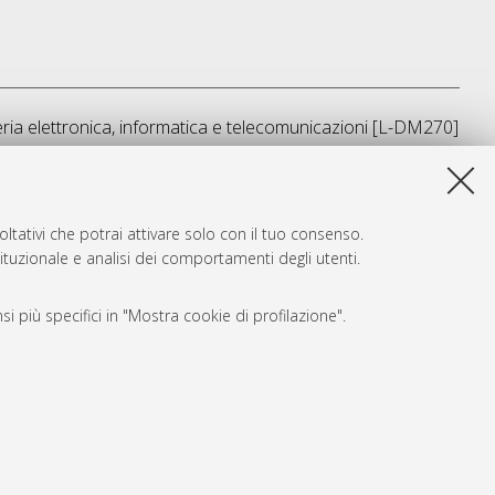
ria elettronica, informatica e telecomunicazioni [L-DM270]
sta lista e' stata generata il
Fri Aug 7 18:08:15 2026 CEST
.
ltativi che potrai attivare solo con il tuo consenso.
tituzionale e analisi dei comportamenti degli utenti.
i più specifici in "Mostra cookie di profilazione".
SARI
, a titolo esemplificativo, per il corretto funzionamento del sito,
e, per il bilanciamento del carico, ottimizzare le prestazioni