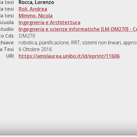
a tesi
Rocca, Lorenzo
a tesi
Roli, Andrea
a tesi
Mimmo, Nicola
Scuola
Ingegneria e Architettura
studio
Ingegneria e scienze informatiche [LM-DM270] - 
o Cds
DM270
chiave
robotica, pianificazione, RRT, sistemi non lineari, appr
a Tesi
6 Ottobre 2016
URI
https://amslaurea.unibo.it/id/eprint/11606