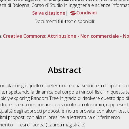
sità di Bologna, Corso di Studio in
Ingegneria e scienze inform
Salva citazione
Condividi
Documenti full-text disponibili:
a:
Creative Commons: Attribuzione - Non commerciale - Non
Abstract
ion planning è quello di determinare una sequenza di input di co
le, rispettando la dinamica del corpo e i vincoli fisici. In questa
Rapidly-exploring Random Tree in grado di risolvere questo tipo d
di un sistema non lineare con vincoli non olonomici, rappresenta
lità degli approcci proposti è inoltre provata con alcuni test d
tmi proposti con alcuni presi nella letteratura di riferimento.
umento
Tesi di laurea (Laurea magistrale)