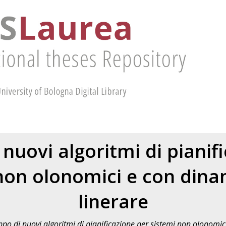
 nuovi algoritmi di pianif
non olonomici e con din
linerare
ppo di nuovi algoritmi di pianificazione per sistemi non olonomic