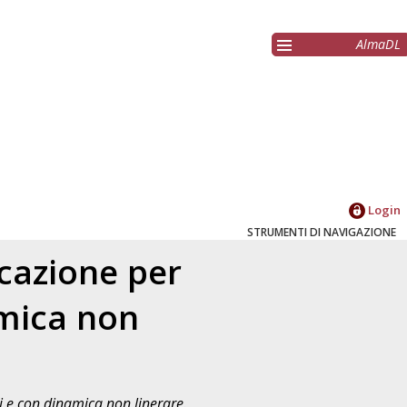
AlmaDL
Login
STRUMENTI DI NAVIGAZIONE
icazione per
amica non
i e con dinamica non linerare.